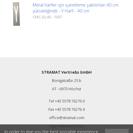
Metal harfler için işaretleme şablonları 40 cm
yüksekliğinde - Y Harfi - 40 cm
CMC-DL40 - 1097
STRAMAT Vertriebs GmbH
Bonigstraße 25 b
AT - 6973 Höchst
Tel +43 5578 76276 0
Fax +43 5578 76276 4
office@stramat.com
http://www.rmcd.eu
In order to give you the best possible experience,