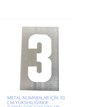
uygulama için uzun kenarından
bükülmüştür. Her bir şablonun tam ağırlığı
boyutuna bağlıdır.
METAL NUMARALAR IÇIN 30
CM YÜKSEKLIĞINDE