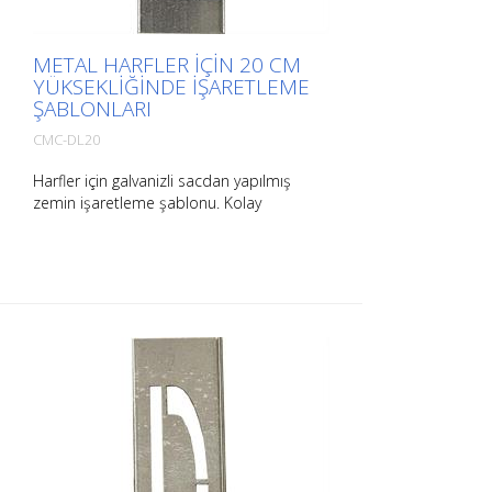
METAL HARFLER IÇIN 20 CM
YÜKSEKLIĞINDE IŞARETLEME
ŞABLONLARI
CMC-DL20
Harfler için galvanizli sacdan yapılmış
zemin işaretleme şablonu. Kolay
uygulama için uzun kenarından
bükülmüştür. Her bir şablonun ağırlığı
boyutuna bağlıdır.