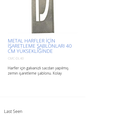
METAL HARFLER IÇIN
IŞARETLEME ŞABLONLARI 40
CM YÜKSEKLIĞINDE
CMC-DL40
Harfler için galvanizli sacdan yapılmış
zemin işaretleme şablonu. Kolay
uygulama için uzun kenarından
bükülmüştür. Her bir şablonun tam ağırlığı
boyutuna bağlıdır.
Last Seen