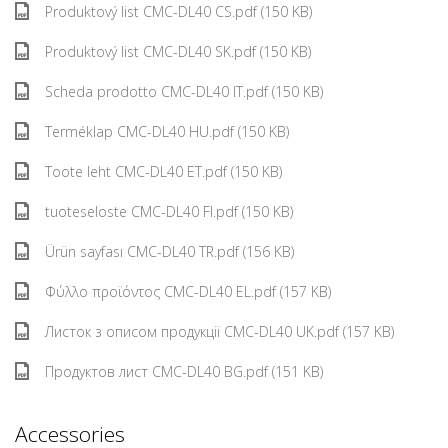
Produktový list CMC-DL40 CS.pdf (150 KB)
Produktový list CMC-DL40 SK.pdf (150 KB)
Scheda prodotto CMC-DL40 IT.pdf (150 KB)
Terméklap CMC-DL40 HU.pdf (150 KB)
Toote leht CMC-DL40 ET.pdf (150 KB)
tuoteseloste CMC-DL40 FI.pdf (150 KB)
Ürün sayfası CMC-DL40 TR.pdf (156 KB)
Φύλλο προϊόντος CMC-DL40 EL.pdf (157 KB)
Листок з описом продукції CMC-DL40 UK.pdf (157 KB)
Продуктов лист CMC-DL40 BG.pdf (151 KB)
Accessories