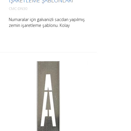
IŞARETLEME ŞABLONLARI
CMC-DN30
Numaralar için galvanizli sacdan yapılmış
zemin işaretleme şablonu. Kolay
uygulama için uzun kenarından
bükülmüştür. Her bir şablonun tam ağırlığı
boyutuna bağlıdır.