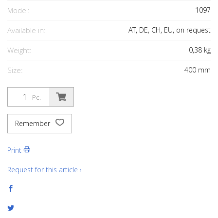
Model:
1097
Available in:
AT, DE, CH, EU, on request
Weight:
0,38
kg
Size:
400
mm
Pc.
Remember
Print
Request for this article ›