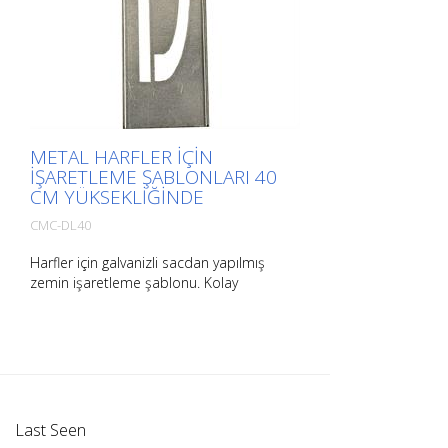
METAL HARFLER IÇIN
IŞARETLEME ŞABLONLARI 40
CM YÜKSEKLIĞINDE
CMC-DL40
Harfler için galvanizli sacdan yapılmış
zemin işaretleme şablonu. Kolay
uygulama için uzun kenarından
bükülmüştür. Her bir şablonun tam ağırlığı
boyutuna bağlıdır.
Last Seen