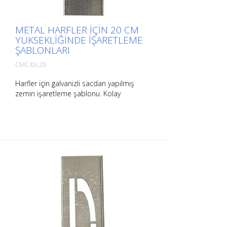
METAL HARFLER IÇIN 20 CM
YÜKSEKLIĞINDE IŞARETLEME
ŞABLONLARI
CMC-DL20
Harfler için galvanizli sacdan yapılmış
zemin işaretleme şablonu. Kolay
uygulama için uzun kenarından
bükülmüştür. Her bir şablonun ağırlığı
boyutuna bağlıdır.