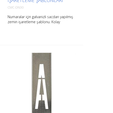
IŞARETLEME ŞABLONLARI
CMC-DN30
Numaralar için galvanizli sacdan yapılmış
zemin işaretleme şablonu. Kolay
uygulama için uzun kenarından
bükülmüştür. Her bir şablonun tam ağırlığı
boyutuna bağlıdır.