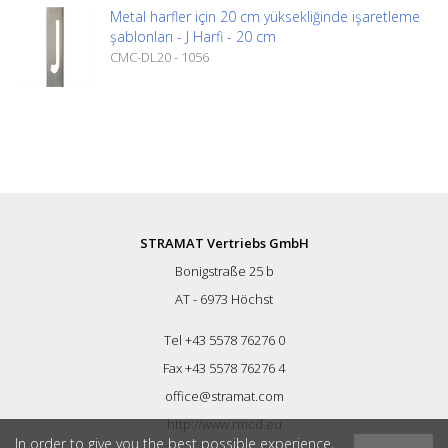
Metal harfler için 20 cm yüksekliğinde işaretleme
şablonları - J Harfi - 20 cm
CMC-DL20 - 1056
STRAMAT Vertriebs GmbH
Bonigstraße 25 b
AT - 6973 Höchst
Tel +43 5578 76276 0
Fax +43 5578 76276 4
office@stramat.com
http://www.rmcd.eu
In order to give you the best possible experience,