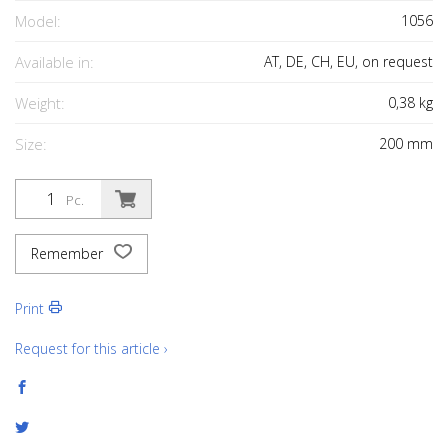
Model:
1056
Available in:
AT, DE, CH, EU, on request
Weight:
0,38
kg
Size:
200
mm
Pc.
Remember
Print
Request for this article ›