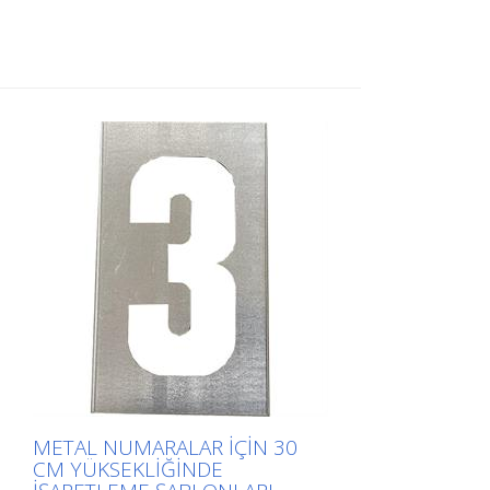
uygulama için uzun kenarından
bükülmüştür. Her bir şablonun tam ağırlığı
boyutuna bağlıdır.
METAL NUMARALAR IÇIN 30
CM YÜKSEKLIĞINDE