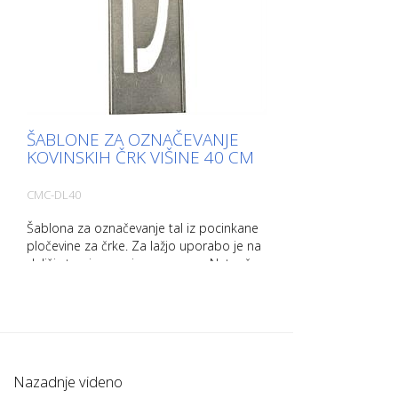
ŠABLONE ZA OZNAČEVANJE
KOVINSKIH ČRK VIŠINE 40 CM
CMC-DL40
Šablona za označevanje tal iz pocinkane
pločevine za črke. Za lažjo uporabo je na
daljši strani upognjena navzgor. Natančna
teža vsake predloge je odvisna od
velikosti.
Nazadnje videno