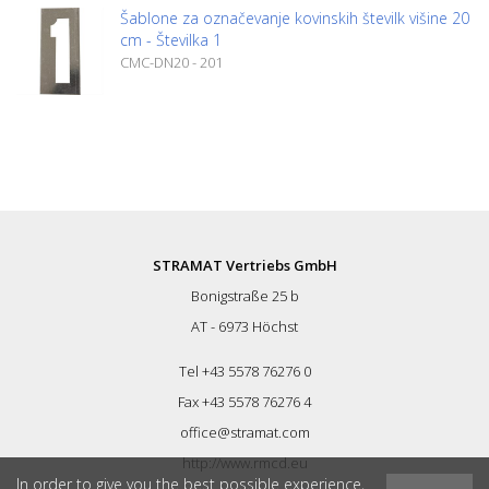
Šablone za označevanje kovinskih številk višine 20
cm - Številka 1
CMC-DN20 - 201
STRAMAT Vertriebs GmbH
Bonigstraße 25 b
AT - 6973 Höchst
Tel +43 5578 76276 0
Fax +43 5578 76276 4
office@stramat.com
http://www.rmcd.eu
In order to give you the best possible experience,