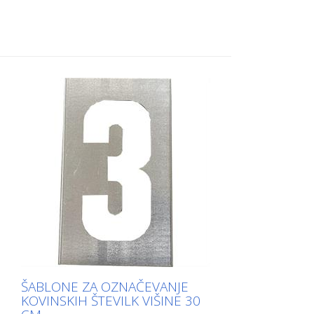
na daljši strani upognjena navzgor.
Natančna teža vsake predloge je odvisna
od velikosti.
ŠABLONE ZA OZNAČEVANJE
KOVINSKIH ŠTEVILK VIŠINE 30