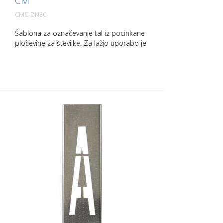
CM
CMC-DN30
Šablona za označevanje tal iz pocinkane
pločevine za številke. Za lažjo uporabo je
na daljši strani upognjena navzgor.
Natančna teža vsake predloge je odvisna
od velikosti.