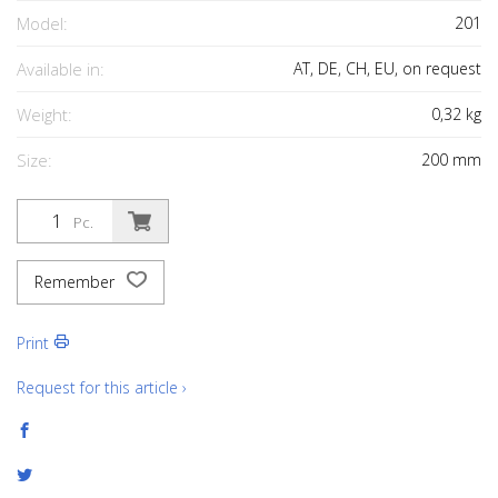
Model:
201
Available in:
AT, DE, CH, EU, on request
Weight:
0,32
kg
Size:
200
mm
Pc.
Remember
Print
Request for this article ›