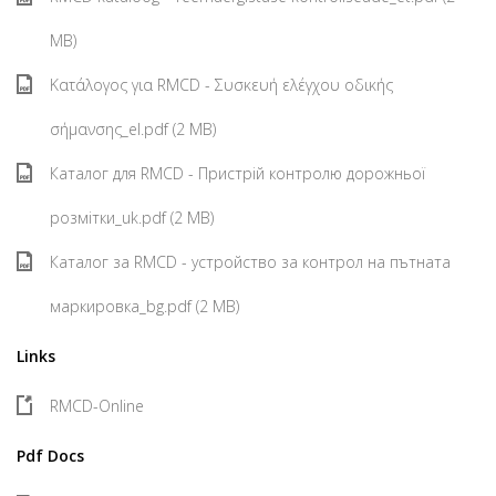
MB)
Κατάλογος για RMCD - Συσκευή ελέγχου οδικής
σήμανσης_el.pdf (2 MB)
Каталог для RMCD - Пристрій контролю дорожньої
розмітки_uk.pdf (2 MB)
Каталог за RMCD - устройство за контрол на пътната
маркировка_bg.pdf (2 MB)
Links
RMCD-Online
Pdf Docs