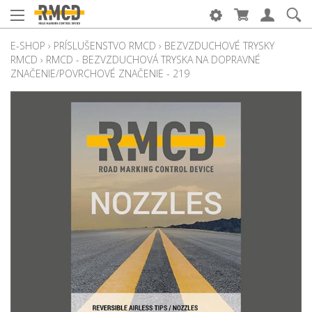
E-SHOP
›
PRÍSLUŠENSTVO RMCD
›
BEZVZDUCHOVÉ TRYSKY
RMCD
›
RMCD - BEZVZDUCHOVÁ TRYSKA NA DOPRAVNÉ
ZNAČENIE/POVRCHOVÉ ZNAČENIE - 219