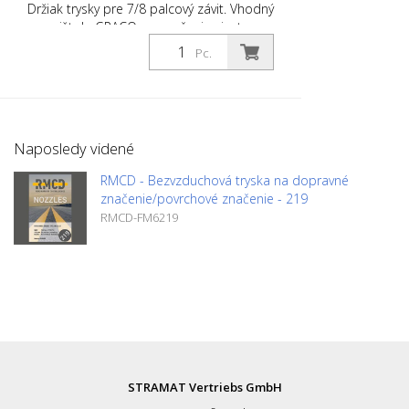
Držiak trysky pre 7/8 palcový závit. Vhodný
pre pištole GRACO na značenie ciest.
Kompatibilný s tryskami: FM6, FMC6,
Pc.
TITAN SC6, Wagner Trade Tip3 a Graco
RAC V Vyrobené v EURÓPE!
Naposledy videné
RMCD - Bezvzduchová tryska na dopravné
značenie/povrchové značenie - 219
RMCD-FM6219
STRAMAT Vertriebs GmbH