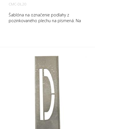
CMC-DL20
Šablóna na označenie podlahy z
pozinkovaného plechu na písmená. Na
dlhšej strane ohnutá nahor pre
jednoduchú aplikáciu. Hmotnosť každej
šablóny závisí od jej veľkosti.