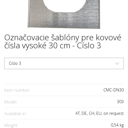
Označovacie šablóny pre kovové
čísla vysoké 30 cm - Císlo 3
Císlo 3
Item number:
CMC-DN30
Model:
303
Available in:
AT, DE, CH, EU, on request
Weight:
0,54
kg