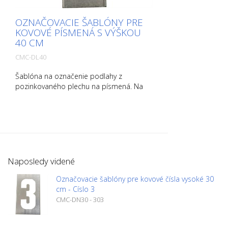
OZNAČOVACIE ŠABLÓNY PRE
KOVOVÉ PÍSMENÁ S VÝŠKOU
40 CM
CMC-DL40
Šablóna na označenie podlahy z
pozinkovaného plechu na písmená. Na
dlhšej strane ohnutá nahor pre
jednoduchú aplikáciu. Presná hmotnosť
každej šablóny závisí od veľkosti.
Naposledy videné
Označovacie šablóny pre kovové čísla vysoké 30
cm - Císlo 3
CMC-DN30 - 303