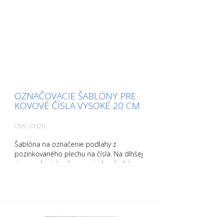
OZNAČOVACIE ŠABLÓNY PRE
KOVOVÉ ČÍSLA VYSOKÉ 20 CM
CMC-DN20
Šablóna na označenie podlahy z
pozinkovaného plechu na čísla. Na dlhšej
strane ohnutá nahor pre jednoduchú
aplikáciu. Presná hmotnosť každej
šablóny závisí od veľkosti.