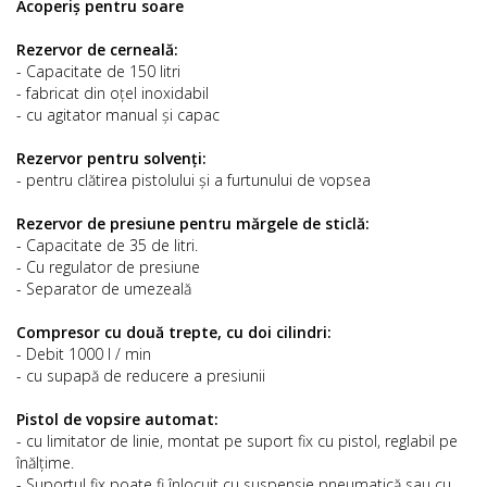
Acoperiș pentru soare
Rezervor de cerneală:
- Capacitate de 150 litri
- fabricat din oțel inoxidabil
- cu agitator manual și capac
Rezervor pentru solvenți:
- pentru clătirea pistolului și a furtunului de vopsea
Rezervor de presiune pentru mărgele de sticlă:
- Capacitate de 35 de litri.
- Cu regulator de presiune
- Separator de umezeală
Compresor cu două trepte, cu doi cilindri:
- Debit 1000 l / min
- cu supapă de reducere a presiunii
Pistol de vopsire automat:
- cu limitator de linie, montat pe suport fix cu pistol, reglabil pe
înălțime.
- Suportul fix poate fi înlocuit cu suspensie pneumatică sau cu