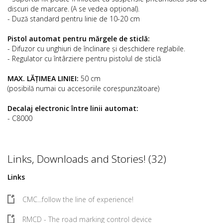
discuri de marcare. (A se vedea opțional).
- Duză standard pentru linie de 10-20 cm
Pistol automat pentru mărgele de sticlă:
- Difuzor cu unghiuri de înclinare și deschidere reglabile.
- Regulator cu întârziere pentru pistolul de sticlă
MAX. LĂȚIMEA LINIEI:
50 cm
(posibilă numai cu accesoriile corespunzătoare)
Decalaj electronic între linii automat:
- C8000
Links, Downloads and Stories! (32)
Links
CMC...follow the line of experience!
RMCD - The road marking control device