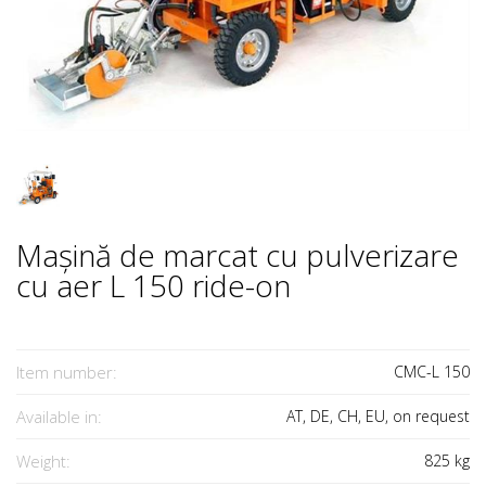
Mașină de marcat cu pulverizare
cu aer L 150 ride-on
Item number:
CMC-L 150
Available in:
AT, DE, CH, EU, on request
Weight:
825
kg