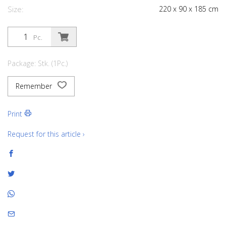
Size:
220
x
90
x
185
cm
Pc.
Package: Stk. (1Pc.)
Remember
Print
Request for this article ›