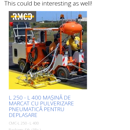
This could be interesting as well!
L 250 - L 400 MAȘINĂ DE
MARCAT CU PULVERIZARE
PNEUMATICĂ PENTRU
DEPLASARE
CMC-L 250 - L 400
Package: Stk. (1Pc.)