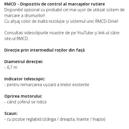
RMCD - Dispozitiv de control al marcajelor rutiere
Disponibil opțional cu probabil cel mai ușor de utilizat sistem de
marcare a drumurilor!
Cu afișaj color de înaltă rezoluție și sistemul unic RMCD-Drive!
Consultați videoclipurile noastre de pe YouTube și link-ul către
site-ul RMCD.
Direcție prin intermediul roților din față
Diametrul direcției:
- 6,7 m
Indicator telescopic:
- pentru remarcarea ușoară a liniilor existente
Oprirea motorului:
- când șoferul se ridică
Scaun:
- cu poziție reglabilă (stânga / dreapta, înainte / înapoi)