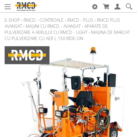
E-SHOP
›
RMCD - CONTROALE
›
RMCD - PLUS
›
RMCD PLUS
AVANSAT
›
MAȘINI CU RMCD - AVANSAT
›
APARATE DE
PULVERIZARE A AERULUI CU RMCD - LIGHT
›
MAȘINĂ DE MARCAT
CU PULVERIZARE CU AER L 150 RIDE-ON