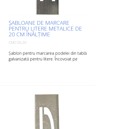
ȘABLOANE DE MARCARE
PENTRU LITERE METALICE DE
20 CM ÎNĂLȚIME
CMC-DL20
Șablon pentru marcarea podelei din tablă
galvanizată pentru litere. Încovoiat pe
partea lungă pentru o aplicare ușoară.
Greutatea fiecărui șablon depinde de
dimensiunea acestuia.