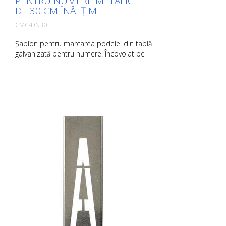
PENTRU NUMERE METALICE
DE 30 CM ÎNĂLȚIME
CMC-DN30
Șablon pentru marcarea podelei din tablă
galvanizată pentru numere. Încovoiat pe
partea lungă pentru o aplicare ușoară.
Greutatea exactă a fiecărui șablon
depinde de dimensiune.