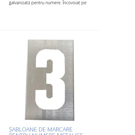
galvanizată pentru numere. Încovoiat pe
partea lungă pentru o aplicare ușoară.
Greutatea exactă a fiecărui șablon
depinde de dimensiune.
ȘABLOANE DE MARCARE