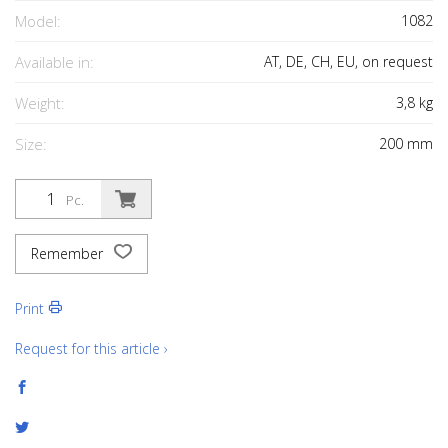
Model:
1082
Available in:
AT, DE, CH, EU, on request
Weight:
3,8
kg
Size:
200
mm
Pc.
Remember
Print
Request for this article ›