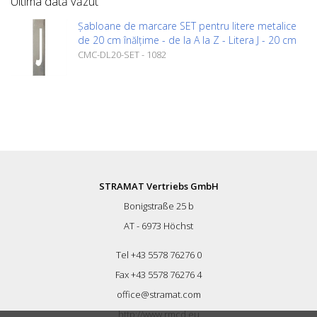
Ultima dată văzut
Șabloane de marcare SET pentru litere metalice
de 20 cm înălțime - de la A la Z - Litera J - 20 cm
CMC-DL20-SET - 1082
STRAMAT Vertriebs GmbH
Bonigstraße 25 b
AT - 6973 Höchst
Tel +43 5578 76276 0
Fax +43 5578 76276 4
office@stramat.com
http://www.rmcd.eu