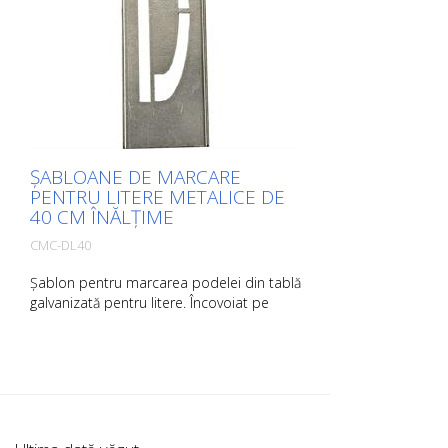
ȘABLOANE DE MARCARE
PENTRU LITERE METALICE DE
40 CM ÎNĂLȚIME
CMC-DL40
Șablon pentru marcarea podelei din tablă
galvanizată pentru litere. Încovoiat pe
partea lungă pentru o aplicare ușoară.
Greutatea exactă a fiecărui șablon
depinde de dimensiune.