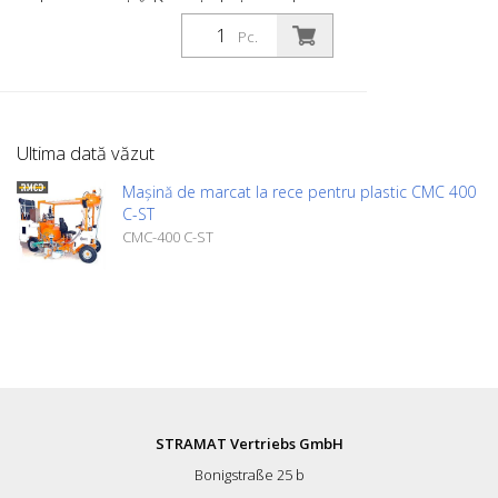
dumneavoastră. Diametrul interior al
suportului: 10 mm
Pc.
Ultima dată văzut
Mașină de marcat la rece pentru plastic CMC 400
C-ST
CMC-400 C-ST
STRAMAT Vertriebs GmbH
Bonigstraße 25 b