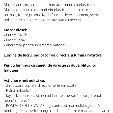
Mașină autopropulsată de marcat drumuri cu plastic la rece.
Mașină de marcat drumuri din plastic la rece cu tracțiune
animală, foarte productivă. În funcție de echipament, se pot
aplica marcaje plate, aglomerate sau cu nervuri.
Motor diesel:
- Putere 34 CP
- răcit cu apă
- Alternator pentru încărcarea bateriei
Lumină de lucru, indicator de direcție și lumină rotativă
Panou luminos cu săgeți de direcție și două blițuri cu
halogen
Acționare hidraulică cu:
- 2 motoare cuplate direct la roțile din spate
- Frână hidraulică
- Joystick: controlează mersul înainte, mersul înapoi și treapta
neutră de viteză
- POMPĂ DE FLUX VARIABIL: garantează mai multă siguranță
pentru șofer și performanțe mai bune. Permite marcarea chiar și