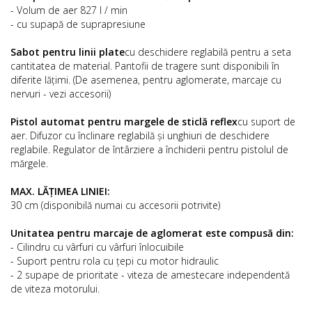
- Volum de aer 827 l / min
- cu supapă de suprapresiune
Sabot pentru linii plate
cu deschidere reglabilă pentru a seta
cantitatea de material. Pantofii de tragere sunt disponibili în
diferite lățimi. (De asemenea, pentru aglomerate, marcaje cu
nervuri - vezi accesorii)
Pistol automat pentru margele de sticlă reflex
cu suport de
aer. Difuzor cu înclinare reglabilă și unghiuri de deschidere
reglabile. Regulator de întârziere a închiderii pentru pistolul de
mărgele.
MAX. LĂȚIMEA LINIEI:
30 cm (disponibilă numai cu accesorii potrivite)
Unitatea pentru marcaje de aglomerat este compusă din:
- Cilindru cu vârfuri cu vârfuri înlocuibile
- Suport pentru rola cu țepi cu motor hidraulic
- 2 supape de prioritate - viteza de amestecare independentă
de viteza motorului.