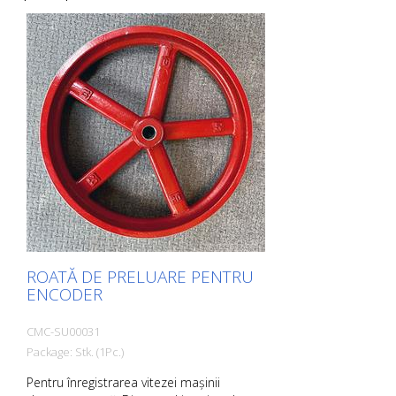
imaginea produsului. Veți fi apoi
redirecționat către site-ul nostru. Aici ne
puteți trimite, de asemenea, o cerere de
informații fără caracter obligatoriu. De
asemenea, puteți comanda aceste
informații despre produs în formă tipărită.
Cu toate acestea, vă vom factura costurile
de producție, o taxă de manipulare și
expediere.
ROATĂ DE PRELUARE PENTRU
ENCODER
CMC-SU00031
Package: Stk. (1Pc.)
Pentru înregistrarea vitezei mașinii