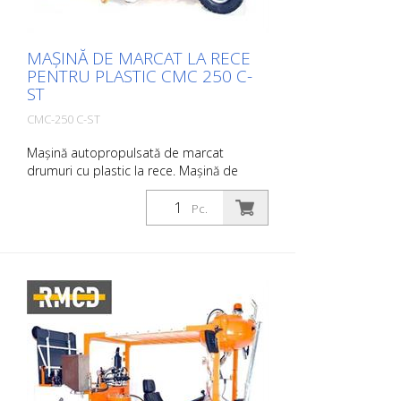
MAȘINĂ DE MARCAT LA RECE
PENTRU PLASTIC CMC 250 C-
ST
CMC-250 C-ST
Mașină autopropulsată de marcat
drumuri cu plastic la rece. Mașină de
marcat drumuri din plastic la rece cu
tracțiune animală, foarte productivă. În
Pc.
funcție de echipament, se pot aplica linii
plate, aglomerate sau marcaje cu nervuri.
Motor diesel: - Motor: Kubota 44 CP,
etapa IIIa. - răcit cu apă - Alternator
pentru încărcarea bateriei Lumină de
lucru, indicator de direcție și lumină
rotativă Panou luminos cu săgeți
direcționale și două blițuri cu halogen
Acționare hidraulică cu: - 2 motoare
cuplate direct la roțile din spate - Frână