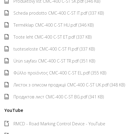
Produktový list CMC-400 C-ST SK.pdf (346 KB)
Scheda prodotto CMC-400 C-ST IT.pdf (337 KB)
Terméklap CMC-400 C-ST HU.pdf (346 KB)
Toote leht CMC-400 C-ST ET.pdf (337 KB)
tuoteseloste CMC-400 C-ST FI.pdf (337 KB)
Ürün sayfası CMC-400 C-ST TR.pdf (351 KB)
Φύλλο προϊόντος CMC-400 C-ST EL.pdf (355 KB)
Листок з описом продукції CMC-400 C-ST UK.pdf (348 KB)
Продуктов лист CMC-400 C-ST BG.pdf (341 KB)
YouTube
RMCD - Road Marking Control Device - YouTube