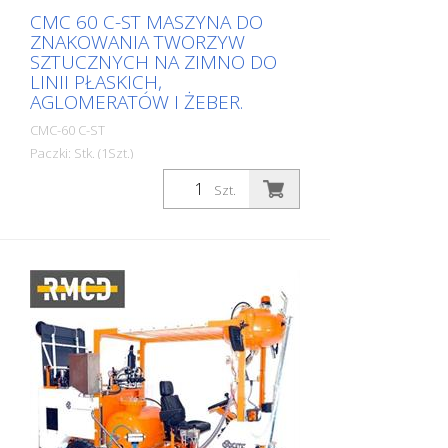
CMC 60 C-ST MASZYNA DO
ZNAKOWANIA TWORZYW
SZTUCZNYCH NA ZIMNO DO
LINII PŁASKICH,
AGLOMERATÓW I ŻEBER.
CMC-60 C-ST
Paczki: Stk. (1Szt.)
Samojezdna maszyna do znakowania
Szt.
dróg plastikiem na zimno. Wysoce
wydajna maszyna do znakowania na
zimno z tworzywa sztucznego. W
zależności od wyposażenia można
stosować linie płaskie, aglomeraty
(oznaczenia teksturowane) lub
oznaczenia żebrowane. Silnik benzynowy:
- Moc 16 KM - Rozrusznik elektryczny, z
rozrusznikiem ręcznym w sytuacjach
awaryjnych - Alternator do ładowania
akumulatora - Odśrodkowe koło pasowe
RMCD - urządzenie do kontroli
oznakowania dróg Opcjonalnie dostępny