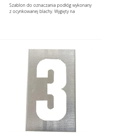
Szablon do oznaczania podłóg wykonany
z ocynkowanej blachy. Wygięty na
dłuższym boku dla łatwej aplikacji.
Dokładna waga każdego szablonu zależy
od jego rozmiaru.