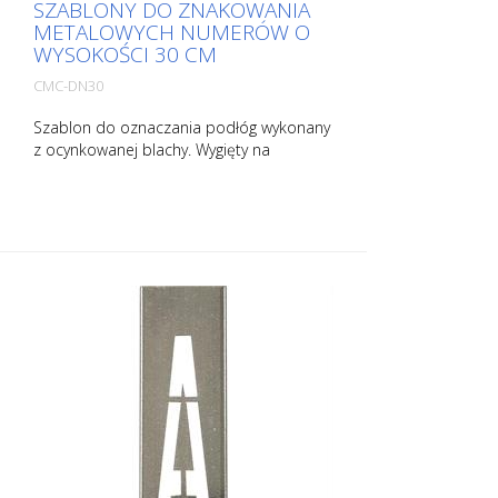
SZABLONY DO ZNAKOWANIA
METALOWYCH NUMERÓW O
WYSOKOŚCI 30 CM
CMC-DN30
Szablon do oznaczania podłóg wykonany
z ocynkowanej blachy. Wygięty na
dłuższym boku dla łatwej aplikacji.
Dokładna waga każdego szablonu zależy
od jego rozmiaru.