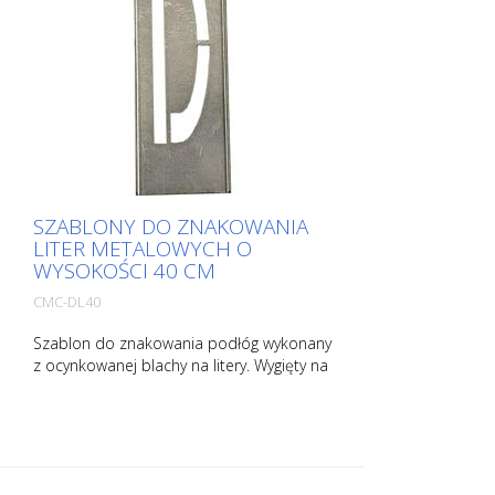
SZABLONY DO ZNAKOWANIA
LITER METALOWYCH O
WYSOKOŚCI 40 CM
CMC-DL40
Szablon do znakowania podłóg wykonany
z ocynkowanej blachy na litery. Wygięty na
dłuższym boku dla łatwej aplikacji.
Dokładna waga każdego szablonu zależy
od jego rozmiaru.