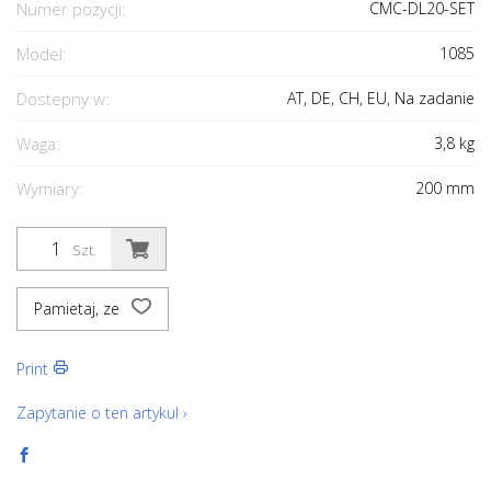
Numer pozycji:
CMC-DL20-SET
Model:
1085
Dostepny w:
AT, DE, CH, EU, Na zadanie
Waga:
3,8
kg
Wymiary:
200
mm
Szt.
Pamietaj, ze
Print
Zapytanie o ten artykul ›