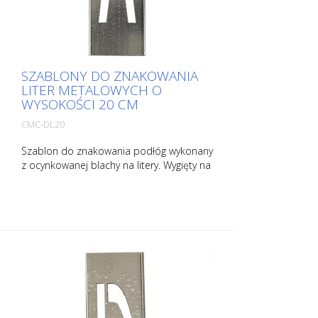
SZABLONY DO ZNAKOWANIA
LITER METALOWYCH O
WYSOKOŚCI 20 CM
CMC-DL20
Szablon do znakowania podłóg wykonany
z ocynkowanej blachy na litery. Wygięty na
dłuższym boku dla łatwej aplikacji. Waga
każdego szablonu zależy od jego
rozmiaru.