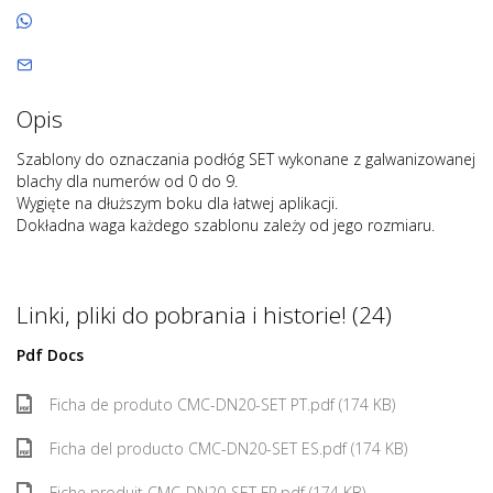
Opis
Szablony do oznaczania podłóg SET wykonane z galwanizowanej
blachy dla numerów od 0 do 9.
Wygięte na dłuższym boku dla łatwej aplikacji.
Dokładna waga każdego szablonu zależy od jego rozmiaru.
Linki, pliki do pobrania i historie! (24)
Pdf Docs
Ficha de produto CMC-DN20-SET PT.pdf (174 KB)
Ficha del producto CMC-DN20-SET ES.pdf (174 KB)
Fiche produit CMC-DN20-SET FR.pdf (174 KB)