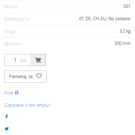
Model:
301
Dostepny w:
AT, DE, CH, EU, Na zadanie
Waga:
3,2
kg
Wymiary:
300
mm
Szt.
Pamietaj, ze
Print
Zapytanie o ten artykul ›