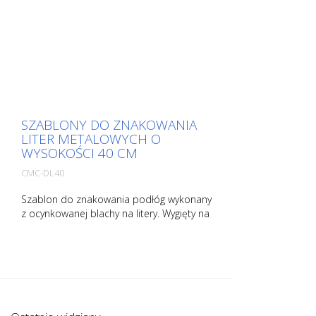
SZABLONY DO ZNAKOWANIA
LITER METALOWYCH O
WYSOKOŚCI 40 CM
CMC-DL40
Szablon do znakowania podłóg wykonany
z ocynkowanej blachy na litery. Wygięty na
dłuższym boku dla łatwej aplikacji.
Dokładna waga każdego szablonu zależy
od jego rozmiaru.