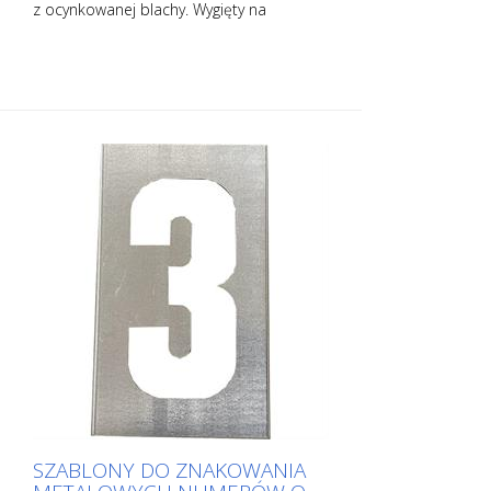
z ocynkowanej blachy. Wygięty na
dłuższym boku dla łatwej aplikacji.
Dokładna waga każdego szablonu zależy
od jego rozmiaru.
SZABLONY DO ZNAKOWANIA