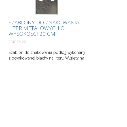
SZABLONY DO ZNAKOWANIA
LITER METALOWYCH O
WYSOKOŚCI 20 CM
CMC-DL20
Szablon do znakowania podłóg wykonany
z ocynkowanej blachy na litery. Wygięty na
dłuższym boku dla łatwej aplikacji. Waga
każdego szablonu zależy od jego
rozmiaru.