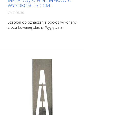
METALOWYCH NUMERÓW O
WYSOKOŚCI 30 CM
CMC-DN30
Szablon do oznaczania podłóg wykonany
z ocynkowanej blachy. Wygięty na
dłuższym boku dla łatwej aplikacji.
Dokładna waga każdego szablonu zależy
od jego rozmiaru.