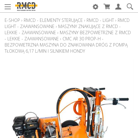
E-SHOP
›
RMCD - ELEMENTY STERUJĄCE
›
RMCD - LIGHT
›
RMCD
LIGHT - ZAAWANSOWANE
›
MASZYNY ZNAKUJĄCE Z RMCD -
LEKKIE - ZAAWANSOWANE
›
MASZYNY BEZPOWIETRZNE Z RMCD
- LEKKIE - ZAAWANSOWANE
›
CMC AR 30 PROP-H -
BEZPOWIETRZNA MASZYNA DO ZNAKOWANIA DRÓG Z POMPĄ
TŁOKOWĄ 6,17 L/MIN I SILNIKIEM HONDY