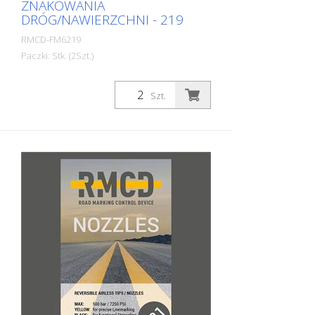
ZNAKOWANIA
DRÓG/NAWIERZCHNI - 219
RMCD-FM6219
Paczki: Stk. (2Szt.)
2 dysze bezpowietrzne do znakowania
linii wraz z uszczelkami. Odwracalne
Szt.
dysze bezpowietrzne zostały opracowane
specjalnie do znakowania powierzchni na
drogach, parkingach, lotniskach, boiskach
sportowych i halach przemysłowych.
Specjalna konstrukcja dyszy zapewnia
optymalne wyniki znakowania
powierzchni. Rozmiar: 219 Kąt natrysku:
20 stopni Kolor: czarny Czarny Otwór:
0,019 cala Model: RMCD Airless Tip
Wyprodukowano w EUROPIE! Instrukcja
instalacji: Używać wyłącznie nienaruszonej
osłony dyszy! Upewnij się, że stalowa
uszczelka z plastikowym pierścieniem jest
prawidłowo zamontowana. Nigdy nie
sięgaj do dyszy rozpylającej. Może to