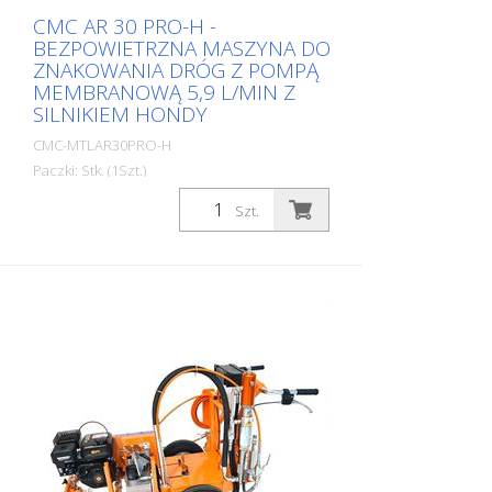
CMC AR 30 PRO-H -
BEZPOWIETRZNA MASZYNA DO
ZNAKOWANIA DRÓG Z POMPĄ
MEMBRANOWĄ 5,9 L/MIN Z
SILNIKIEM HONDY
CMC-MTLAR30PRO-H
Paczki: Stk. (1Szt.)
Prosta, lekka i nieskomplikowana ręczna
Szt.
maszyna do znakowania dróg do małych
oznaczeń w sektorze profesjonalnym lub
komunalnym! Wyposażona w pompę
membranową. Silnik benzynowy: - Honda
- Moc 6 KM - Rozrusznik ręczny Silnik
benzynowy można szybko zastąpić
odpowiednim silnikiem elektrycznym w
ciągu zaledwie kilku minut. (Patrz poniższe
artykuły) Maszyna prowadzona ręcznie:
Możliwe jest również wyposażenie AR 30
Pro w HMC lub HMC-C, czyli wózek z
napędem hydraulicznym. (Zobacz kolejne