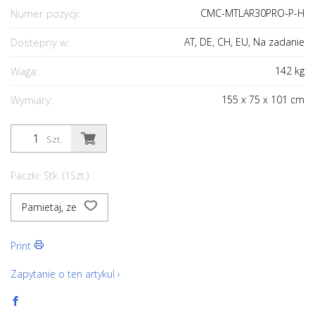
Numer pozycji:
CMC-MTLAR30PRO-P-H
Dostepny w:
AT, DE, CH, EU, Na zadanie
Waga:
142
kg
Wymiary:
155
x
75
x
101
cm
Szt.
Paczki: Stk. (1Szt.)
Pamietaj, ze
Print
Zapytanie o ten artykul ›