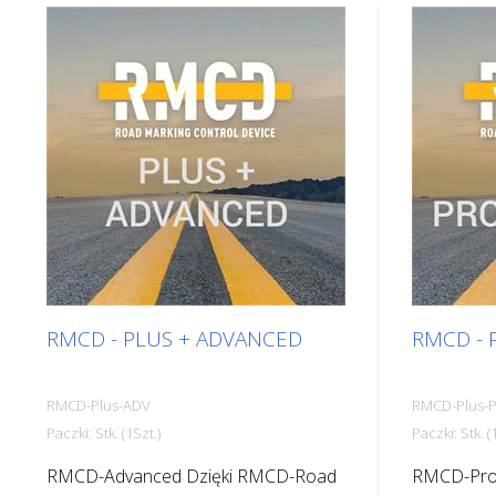
RMCD - PLUS + ADVANCED
RMCD - 
RMCD-Plus-ADV
RMCD-Plus-
Paczki: Stk. (1Szt.)
Paczki: Stk. (
RMCD-Advanced Dzięki RMCD-Road
RMCD-Prof