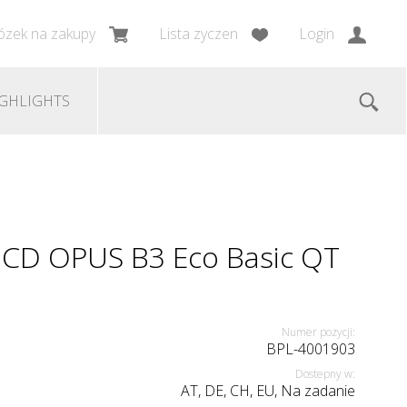
zek na zakupy
Lista zyczen
Login
GHLIGHTS
MCD OPUS B3 Eco Basic QT
Numer pozycji:
BPL-4001903
Dostepny w:
AT, DE, CH, EU, Na zadanie