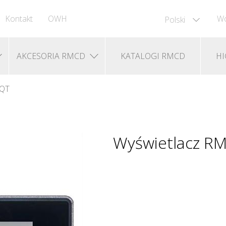
Kontakt
OWH
Wó
Polski
AKCESORIA RMCD
KATALOGI RMCD
HI
 QT
Wyświetlacz R