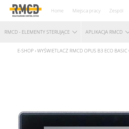
Home
Miejsca pracy
Zespól
RMCD - ELEMENTY STERUJĄCE
APLIKACJA RMCD
E-SHOP
›
WYŚWIETLACZ RMCD OPUS B3 ECO BASIC