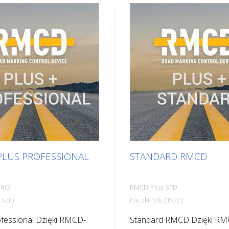
PLUS PROFESSIONAL
STANDARD RMCD
PRO
RMCD-Plus-STD
1Szt.)
Paczki: Stk. (1Szt.)
essional Dzięki RMCD-
Standard RMCD Dzięki R