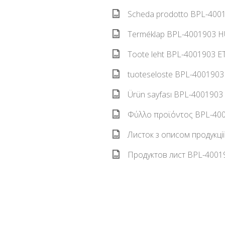
Scheda prodotto BPL-40019
Terméklap BPL-4001903 HU
Toote leht BPL-4001903 ET
tuoteseloste BPL-4001903 
Ürün sayfası BPL-4001903 
Φύλλο προϊόντος BPL-4001
Листок з описом продукці
Продуктов лист BPL-40019