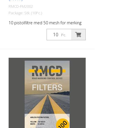
RMCD-FM2002
Package: Stk. (10Pc.)
10 pistolfiltre med 50 mesh for merking
av PU-maling eller annen lavviskøs
merkemaling. - 10 pistolfiltre - 1 stk. fjær
Pc.
(for et sikkert grep i pistolen) Laget i
EUROPA! Installasjonsinstruksjoner: Bruk
kun intakte pistolfiltre! Sørg for at fjæren
er montert slik at filteret holdes ordentlig
på plass. Vær oppmerksom på riktig
monteringsretning for filteret. Luften
strømmer rundt filteret fra utsiden og
filtreres innover. Dette gjør også
rengjøringen enklere. Montering av filteret:
- Skyv fjæren på den korte enden av
pistolfilteret. - Filterets monteringsretning
er avgjørende for at pistolen skal fungere
som den skal. - Skru filterholderen inn i
pistolen og stram den til. Emballasje: - I
intelligent pappemballasje. Kan også
åpnes og lukkes med hansker. - Fjærene