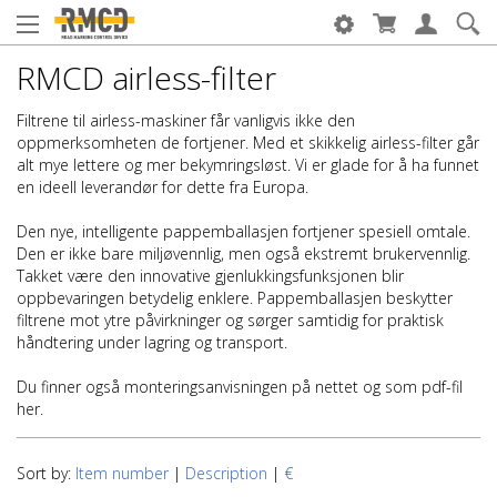
RMCD airless-filter
Filtrene til airless-maskiner får vanligvis ikke den
oppmerksomheten de fortjener. Med et skikkelig airless-filter går
alt mye lettere og mer bekymringsløst. Vi er glade for å ha funnet
en ideell leverandør for dette fra Europa.
Den nye, intelligente pappemballasjen fortjener spesiell omtale.
Den er ikke bare miljøvennlig, men også ekstremt brukervennlig.
Takket være den innovative gjenlukkingsfunksjonen blir
oppbevaringen betydelig enklere. Pappemballasjen beskytter
filtrene mot ytre påvirkninger og sørger samtidig for praktisk
håndtering under lagring og transport.
Du finner også monteringsanvisningen på nettet og som pdf-fil
her.
Sort by:
Item number
|
Description
|
€