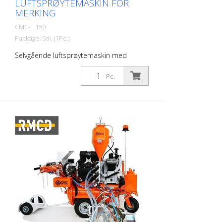
LUFTSPRØYTEMASKIN FOR
MERKING
CMC-L 150
Package: Stk. (1Pc.)
Selvgående luftsprøytemaskin med
hydraulisk drivverk. For veimerking i
byområder eller på landeveier.
Pc.
Bensinmotor: - Effekt 27 hk - Ekstern
dynamo for lading av batteriet -
Sentrifugalvalse Arbeidslys, indikator- og
rotasjonslys Hydraulisk drift med: - 2
motorer direkte koblet til bakhjulene -
Styrespak: styrer forover, bakover og
nøytral - Pumpe med variabel
gjennomstrømning 2 parkeringsbremser: -
på bakhjulene integrert i de hydrauliske
motorene, styres av håndbremsspaken
RMCD - kontrollenhet for veimerking Kan
leveres som tilleggsutstyr med det
kanskje mest brukervennlige systemet for
veimerking! Med høyoppløselig