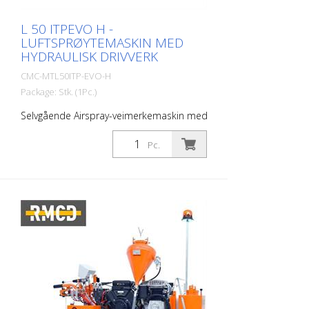
L 50 ITPEVO H -
LUFTSPRØYTEMASKIN MED
HYDRAULISK DRIVVERK
CMC-MTL50ITP-EVO-H
Package: Stk. (1Pc.)
Selvgående Airspray-veimerkemaskin med
hydraulisk drivverk. Ideell for merking av
kommuner og byer eller til og med større
Pc.
parkeringsplasser. Bensinmotor: - Effekt 9
hk - Manuell starter - Sentrifugalskive
Hydraulisk drift: - 2 motorer direkte
koblet til bakhjulene - Kontroll: forover,
nøytral og brems - Fastmontert hydraulisk
pumpe RMCD - kontrollenhet for
veimerking Kan leveres som tilleggsutstyr
med det som sannsynligvis er det mest
brukervennlige systemet for veimerking!
Med høyoppløselig fargeskjerm og den
unike RMCD-drivenheten! Se våre
YouTube-videoer og lenken til RMCD-