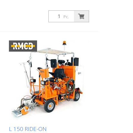
Avstengningsanordning for motor: - Når
føreren slipper styret, slås motoren av.
Blekkbeholder: - Kapasitet 60 liter eller 40
Pc.
liter - med manuell omrører og lokk (helt
avtakbart for enklere og raskere
rengjøring) Løsemiddeltank: - For spyling
av pistolen og malingsslangen Totrinns,
tosylindret kompressor: - Luftstrøm 515
l/min - med trykkavlastningsventil
Automatisk sprøytepistol: - Fastmontert
(høyden kan justeres) - Valgfritt
pneumatisk pistoloppheng eller
markeringsskiver (se tilbehør). - Standard
dyse for 10 - 20 cm linje MAKS. LINJE
BREDDE: 30 cm (Kun mulig med
tilsvarende tilbehør) Bruksområder: -
Veimerking i kommunale områder -
Bunnmerking av racerbaner
L 150 RIDE-ON