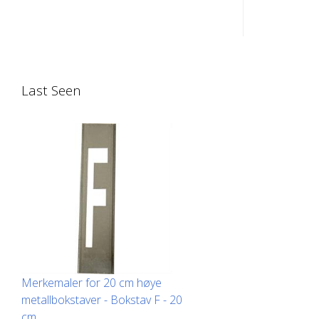
opp på langsiden for enkel påføring.
opp på lan
Den nøyaktige vekten av hver mal
Den nøyakt
avhenger av størrelsen.
avhenger a
Last Seen
Merkemaler for 20 cm høye
metallbokstaver - Bokstav F - 20
cm