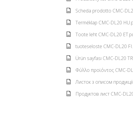
Scheda prodotto CMC-DL20
Terméklap CMC-DL20 HU.p
Toote leht CMC-DL20 ET.pd
tuoteseloste CMC-DL20 FI.
Ürün sayfası CMC-DL20 TR.
Φύλλο προϊόντος CMC-DL2
Листок з описом продукці
Продуктов лист CMC-DL20