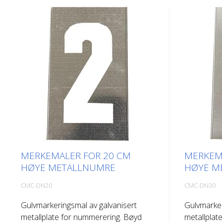
MERKEMALER FOR 20 CM
MERKEM
HØYE METALLNUMRE
HØYE M
CMC-DN20
CMC-DN30
Gulvmarkeringsmal av galvanisert
Gulvmarker
metallplate for nummerering. Bøyd
metallplat