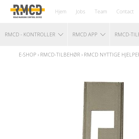
Hjem
Jobs
Team
Contact
RMCD - KONTROLLER
RMCD APP
RMCD-TI
E-SHOP
›
RMCD-TILBEHØR
›
RMCD NYTTIGE HJELPE