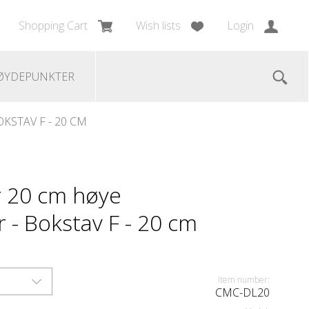
Shopping Cart
Wish lists
Login
ØYDEPUNKTER
KSTAV F - 20 CM
 20 cm høye
 - Bokstav F - 20 cm
Item number:
CMC-DL20