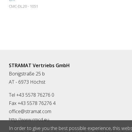
CMC-DL20 - 1051
STRAMAT Vertriebs GmbH
Bonigstraße 25 b
AT - 6973 Höchst
Tel +43 5578 76276 0
Fax +43 5578 76276 4
office@stramat.com
http://www.rmcd.eu
In order to give you the best possible experience, this webs