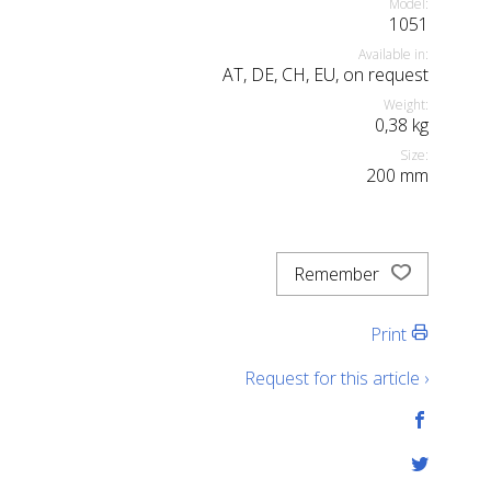
Model:
1051
Available in:
AT, DE, CH, EU, on request
Weight:
0,38
kg
Size:
200
mm
Remember
Print
Request for this article ›