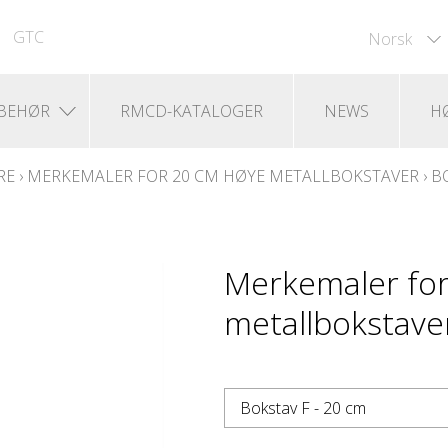
GTC
Norsk
LBEHØR
RMCD-KATALOGER
NEWS
H
RE
›
MERKEMALER FOR 20 CM HØYE METALLBOKSTAVER
›
BO
Merkemaler for
metallbokstaver
Bokstav F - 20 cm