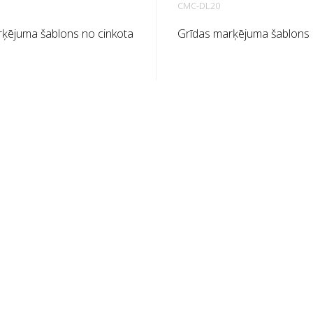
CMC-DL20
rķējuma šablons no cinkota
Grīdas marķējuma šablons 
āla numuriem. Izliekts uz
lokšņu metāla burtiem. Izlie
ā pusē, lai to būtu viegli
augšu garajā pusē, lai to būt
cīzs katra šablona svars ir
lietot. Katra šablona svars i
o izmēra.
no tā izmēra.