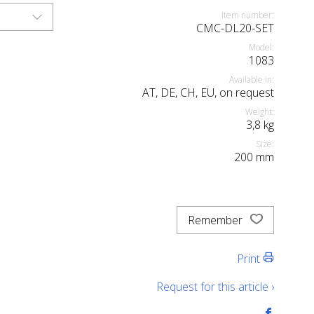
Item number:
CMC-DL20-SET
Model:
1083
Available in:
AT, DE, CH, EU, on request
Weight:
3,8
kg
Size:
200
mm
Remember
Print
Request for this article ›