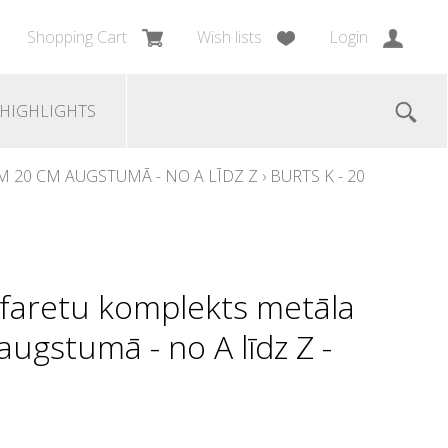
Shopping Cart
Wish lists
Login
HIGHLIGHTS
 20 CM AUGSTUMĀ - NO A LĪDZ Z
›
BURTS K - 20
faretu komplekts metāla
ugstumā - no A līdz Z -