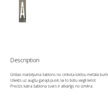
Description
Grīdas marķējuma šablons no cinkota lokšņu metāla burt
Izliekts uz augšu garajā pusē, lai to būtu viegli lietot.
Precīzs katra šablona svars ir atkarīgs no izmēra.