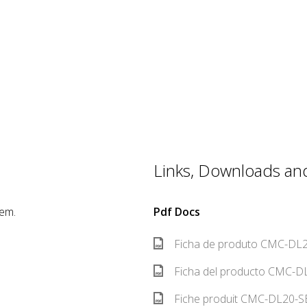
Links, Downloads and 
iem.
Pdf Docs
Ficha de produto CMC-DL2
Ficha del producto CMC-DL
Fiche produit CMC-DL20-SE