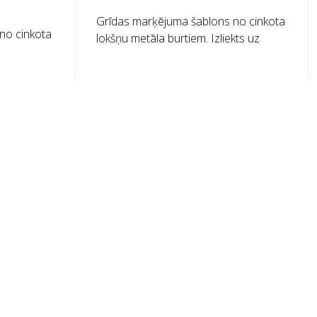
Grīdas marķējuma šablons no cinkota
no cinkota
lokšņu metāla burtiem. Izliekts uz
kts uz
augšu garajā pusē, lai to būtu viegli
u viegli
lietot. Precīzs katra šablona svars ir
r atkarīgs
atkarīgs no izmēra.