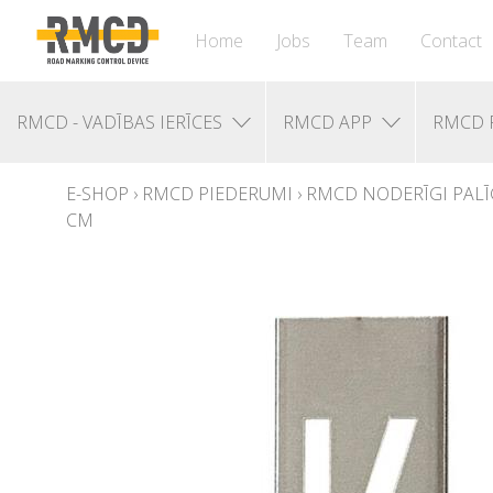
Home
Jobs
Team
Contact
RMCD - VADĪBAS IERĪCES
RMCD APP
RMCD 
E-SHOP
›
RMCD PIEDERUMI
›
RMCD NODERĪGI PALĪ
CM