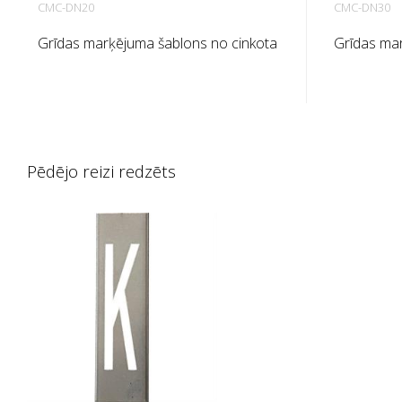
CMC-DN20
CMC-DN30
Grīdas marķējuma šablons no cinkota
Grīdas ma
lokšņu metāla numuriem. Izliekts uz
lokšņu met
augšu garajā pusē, lai to būtu viegli
augšu garaj
lietot. Precīzs katra šablona svars ir
lietot. Pre
atkarīgs no izmēra.
atkarīgs n
Pēdējo reizi redzēts