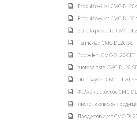
Produktový list CMC-DL20-
Produktový list CMC-DL20-
Scheda prodotto CMC-DL20
Terméklap CMC-DL20-SET 
Toote leht CMC-DL20-SET E
tuoteseloste CMC-DL20-SET
Ürün sayfası CMC-DL20-SET
Φύλλο προϊόντος CMC-DL2
Листок з описом продукці
Продуктов лист CMC-DL20