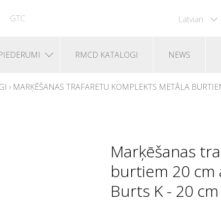
GTC
Latvian
PIEDERUMI
RMCD KATALOGI
NEWS
GI
›
MARĶĒŠANAS TRAFARETU KOMPLEKTS METĀLA BURTIEM
Marķēšanas tra
burtiem 20 cm a
Burts K - 20 cm