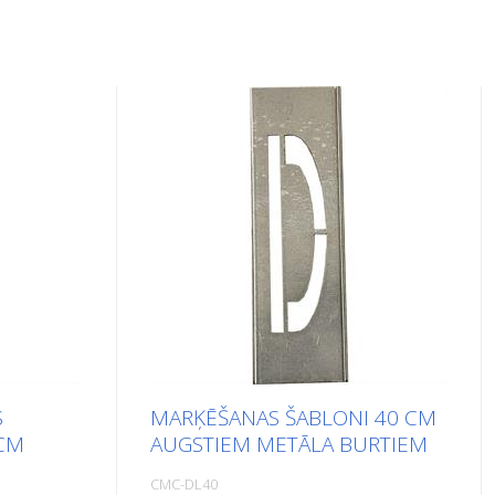
S
MARĶĒŠANAS ŠABLONI 40 CM
 CM
AUGSTIEM METĀLA BURTIEM
CMC-DL40