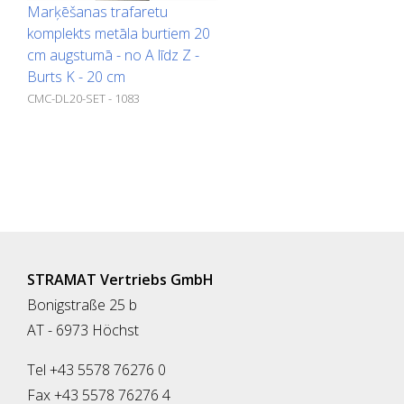
Marķēšanas trafaretu
komplekts metāla burtiem 20
cm augstumā - no A līdz Z -
Burts K - 20 cm
CMC-DL20-SET - 1083
STRAMAT Vertriebs GmbH
Bonigstraße 25 b
AT - 6973 Höchst
Tel +43 5578 76276 0
Fax +43 5578 76276 4