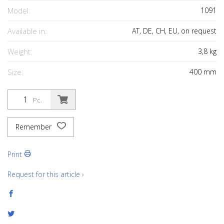
Model:
1091
Available in:
AT, DE, CH, EU, on request
Weight:
3,8
kg
Size:
400
mm
Pc.
Remember
Print
Request for this article ›