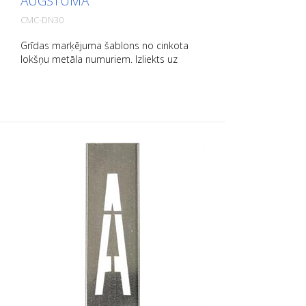
AUGSTUMĀ
CMC-DN30
Grīdas marķējuma šablons no cinkota
lokšņu metāla numuriem. Izliekts uz
augšu garajā pusē, lai to būtu viegli lietot.
Precīzs katra šablona svars ir atkarīgs no
izmēra.