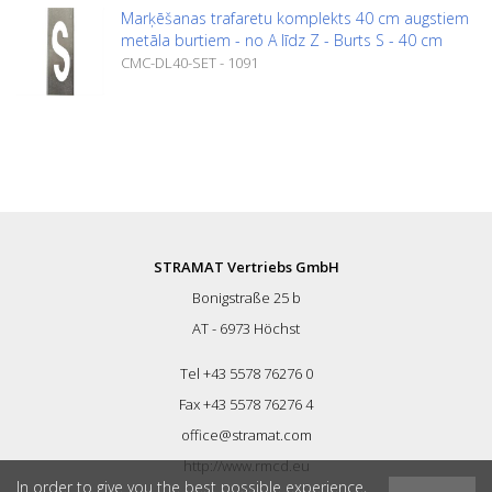
Marķēšanas trafaretu komplekts 40 cm augstiem
metāla burtiem - no A līdz Z - Burts S - 40 cm
CMC-DL40-SET - 1091
STRAMAT Vertriebs GmbH
Bonigstraße 25 b
AT - 6973 Höchst
Tel +43 5578 76276 0
Fax +43 5578 76276 4
office@stramat.com
http://www.rmcd.eu
In order to give you the best possible experience,