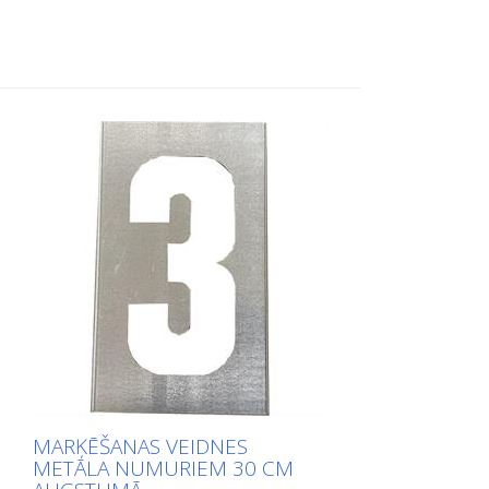
augšu garajā pusē, lai to būtu viegli lietot.
Precīzs katra šablona svars ir atkarīgs no
izmēra.
MARĶĒŠANAS VEIDNES
METĀLA NUMURIEM 30 CM