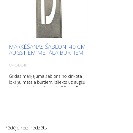
MARĶĒŠANAS ŠABLONI 40 CM
AUGSTIEM METĀLA BURTIEM
CMC-DL40
Grīdas marķējuma šablons no cinkota
lokšņu metāla burtiem. Izliekts uz augšu
garajā pusē, lai to būtu viegli lietot. Precīzs
katra šablona svars ir atkarīgs no izmēra.
Pēdējo reizi redzēts