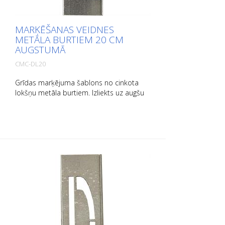
MARĶĒŠANAS VEIDNES
METĀLA BURTIEM 20 CM
AUGSTUMĀ
CMC-DL20
Grīdas marķējuma šablons no cinkota
lokšņu metāla burtiem. Izliekts uz augšu
garajā pusē, lai to būtu viegli lietot. Katra
šablona svars ir atkarīgs no tā izmēra.