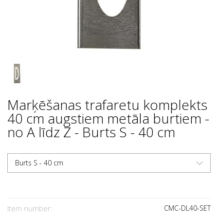
Marķēšanas trafaretu komplekts
40 cm augstiem metāla burtiem -
no A līdz Z - Burts S - 40 cm
Burts S - 40 cm
Item number:
CMC-DL40-SET