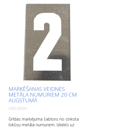
MARĶĒŠANAS VEIDNES
METĀLA NUMURIEM 20 CM
AUGSTUMĀ
CMC-DN20
Grīdas marķējuma šablons no cinkota
lokšņu metāla numuriem. Izliekts uz