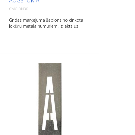
AUGSTUMĀ
CMC-DN30
Grīdas marķējuma šablons no cinkota
lokšņu metāla numuriem. Izliekts uz
augšu garajā pusē, lai to būtu viegli lietot.
Precīzs katra šablona svars ir atkarīgs no
izmēra.