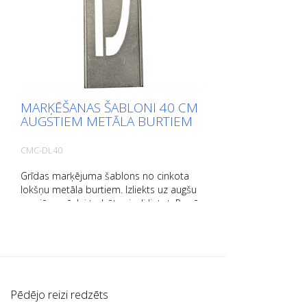
MARĶĒŠANAS ŠABLONI 40 CM
AUGSTIEM METĀLA BURTIEM
CMC-DL40
Grīdas marķējuma šablons no cinkota
lokšņu metāla burtiem. Izliekts uz augšu
garajā pusē, lai to būtu viegli lietot. Precīzs
katra šablona svars ir atkarīgs no izmēra.
Pēdējo reizi redzēts