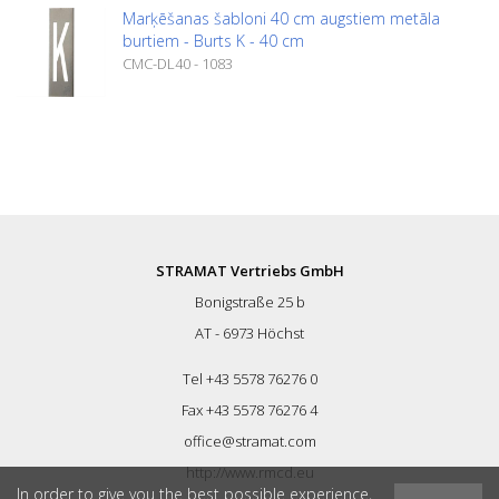
Marķēšanas šabloni 40 cm augstiem metāla
burtiem - Burts K - 40 cm
CMC-DL40 - 1083
STRAMAT Vertriebs GmbH
Bonigstraße 25 b
AT - 6973 Höchst
Tel +43 5578 76276 0
Fax +43 5578 76276 4
office@stramat.com
http://www.rmcd.eu
In order to give you the best possible experience,