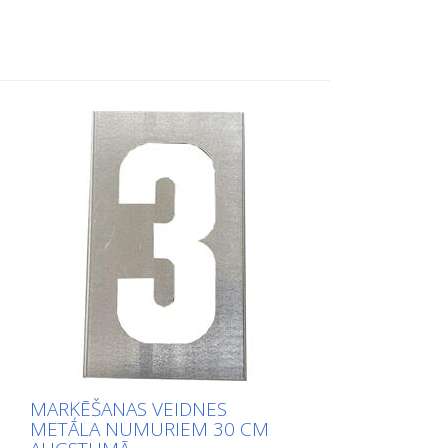
augšu garajā pusē, lai to būtu viegli lietot.
Precīzs katra šablona svars ir atkarīgs no
izmēra.
MARĶĒŠANAS VEIDNES
METĀLA NUMURIEM 30 CM