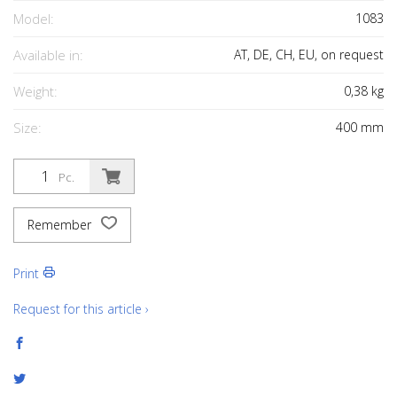
Model:
1083
Available in:
AT, DE, CH, EU, on request
Weight:
0,38
kg
Size:
400
mm
Pc.
Remember
Print
Request for this article ›