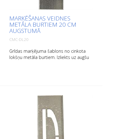
MARĶĒŠANAS VEIDNES
METĀLA BURTIEM 20 CM
AUGSTUMĀ
CMC-DL20
Grīdas marķējuma šablons no cinkota
lokšņu metāla burtiem. Izliekts uz augšu
garajā pusē, lai to būtu viegli lietot. Katra
šablona svars ir atkarīgs no tā izmēra.