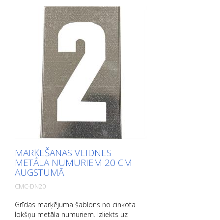
MARĶĒŠANAS VEIDNES
METĀLA NUMURIEM 20 CM
AUGSTUMĀ
CMC-DN20
Grīdas marķējuma šablons no cinkota
lokšņu metāla numuriem. Izliekts uz