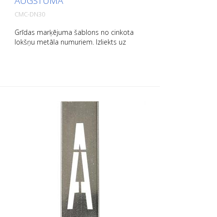
AUGSTUMĀ
CMC-DN30
Grīdas marķējuma šablons no cinkota
lokšņu metāla numuriem. Izliekts uz
augšu garajā pusē, lai to būtu viegli lietot.
Precīzs katra šablona svars ir atkarīgs no
izmēra.