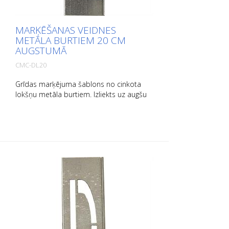
MARĶĒŠANAS VEIDNES
METĀLA BURTIEM 20 CM
AUGSTUMĀ
CMC-DL20
Grīdas marķējuma šablons no cinkota
lokšņu metāla burtiem. Izliekts uz augšu
garajā pusē, lai to būtu viegli lietot. Katra
šablona svars ir atkarīgs no tā izmēra.