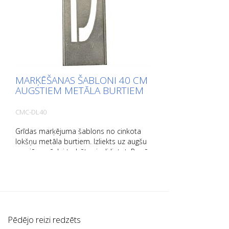
MARĶĒŠANAS ŠABLONI 40 CM
AUGSTIEM METĀLA BURTIEM
CMC-DL40
Grīdas marķējuma šablons no cinkota
lokšņu metāla burtiem. Izliekts uz augšu
garajā pusē, lai to būtu viegli lietot. Precīzs
katra šablona svars ir atkarīgs no izmēra.
Pēdējo reizi redzēts