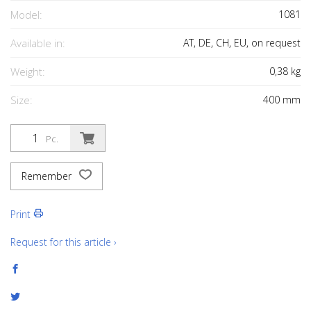
Model:
1081
Available in:
AT, DE, CH, EU, on request
Weight:
0,38
kg
Size:
400
mm
Pc.
Remember
Print
Request for this article ›