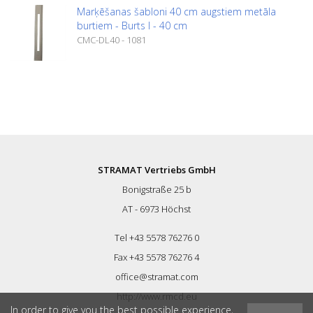
Marķēšanas šabloni 40 cm augstiem metāla
burtiem - Burts I - 40 cm
CMC-DL40 - 1081
STRAMAT Vertriebs GmbH
Bonigstraße 25 b
AT - 6973 Höchst
Tel +43 5578 76276 0
Fax +43 5578 76276 4
office@stramat.com
http://www.rmcd.eu
In order to give you the best possible experience,