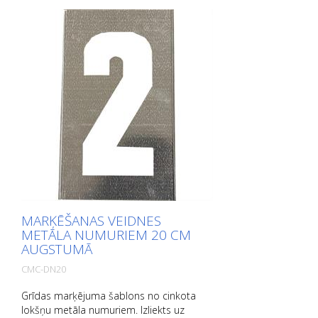
MARĶĒŠANAS VEIDNES
METĀLA NUMURIEM 20 CM
AUGSTUMĀ
CMC-DN20
Grīdas marķējuma šablons no cinkota
lokšņu metāla numuriem. Izliekts uz