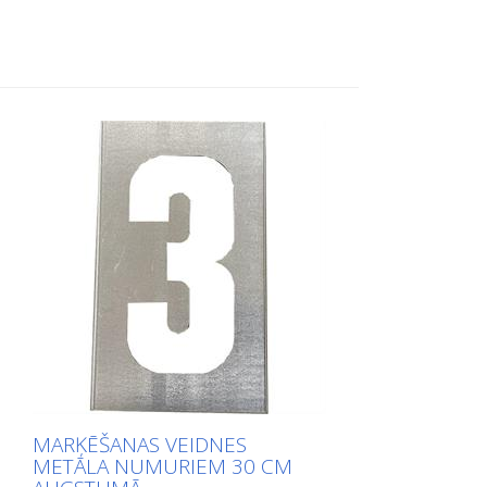
augšu garajā pusē, lai to būtu viegli lietot.
Precīzs katra šablona svars ir atkarīgs no
izmēra.
MARĶĒŠANAS VEIDNES
METĀLA NUMURIEM 30 CM