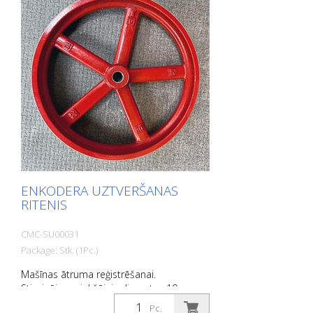
pieprasījumu. Šo informāciju par
izstrādājumu varat pasūtīt arī drukātā
veidā. Tomēr mēs jums iekasēsim
ražošanas izmaksas, maksu par apstrādi
un nosūtīšanu.
ENKODERA UZTVERŠANAS
RITENIS
CMC-SU00031
Package: Stk. (1Pc.)
Mašīnas ātruma reģistrēšanai.
Stiprinājuma iekšējais diametrs: 10 mm
Pc.