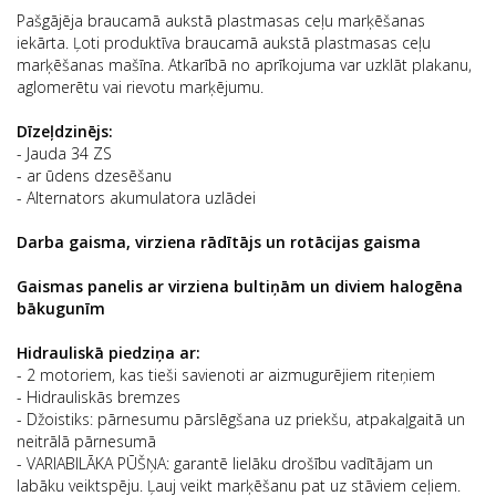
Pašgājēja braucamā aukstā plastmasas ceļu marķēšanas
iekārta. Ļoti produktīva braucamā aukstā plastmasas ceļu
marķēšanas mašīna. Atkarībā no aprīkojuma var uzklāt plakanu,
aglomerētu vai rievotu marķējumu.
Dīzeļdzinējs:
- Jauda 34 ZS
- ar ūdens dzesēšanu
- Alternators akumulatora uzlādei
Darba gaisma, virziena rādītājs un rotācijas gaisma
Gaismas panelis ar virziena bultiņām un diviem halogēna
bākugunīm
Hidrauliskā piedziņa ar:
- 2 motoriem, kas tieši savienoti ar aizmugurējiem riteņiem
- Hidrauliskās bremzes
- Džoistiks: pārnesumu pārslēgšana uz priekšu, atpakaļgaitā un
neitrālā pārnesumā
- VARIABILĀKA PŪŠŅA: garantē lielāku drošību vadītājam un
labāku veiktspēju. Ļauj veikt marķēšanu pat uz stāviem ceļiem.