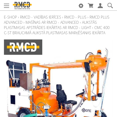
E-SHOP
›
RMCD - VADĪBAS IERĪCES
›
RMCD - PLUS
›
RMCD PLUS
ADVANCED
›
MAŠĪNAS AR RMCD - ADVANCED
›
AUKSTĀS
PLASTMASAS APSTRĀDES IEKĀRTAS AR RMCD - LIGHT
›
CMC 400
C-ST BRAUCAMĀ AUKSTĀ PLASTMASAS MARĶĒŠANAS IEKĀRTA