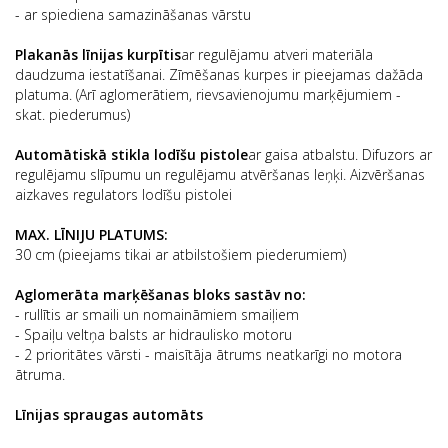
- ar spiediena samazināšanas vārstu
Plakanās līnijas kurpītis
ar regulējamu atveri materiāla
daudzuma iestatīšanai. Zīmēšanas kurpes ir pieejamas dažāda
platuma. (Arī aglomerātiem, rievsavienojumu marķējumiem -
skat. piederumus)
Automātiskā stikla lodīšu pistole
ar gaisa atbalstu. Difuzors ar
regulējamu slīpumu un regulējamu atvēršanas leņķi. Aizvēršanas
aizkaves regulators lodīšu pistolei
MAX. LĪNIJU PLATUMS:
30 cm (pieejams tikai ar atbilstošiem piederumiem)
Aglomerāta marķēšanas bloks sastāv no:
- rullītis ar smaili un nomaināmiem smaiļiem
- Spaiļu veltņa balsts ar hidraulisko motoru
- 2 prioritātes vārsti - maisītāja ātrums neatkarīgi no motora
ātruma.
Līnijas spraugas automāts