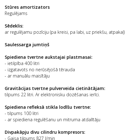
Stūres amortizators
Regulējams
Sēdeklis:
ar regulējamu pozīciju (pa kreisi, pa labi, uz priekšu, atpakaļ)
Saulessarga jumtiņš
Spiediena tvertne aukstajai plastmasai:
- ietilpība 400 litri
- izgatavots no nerūsējošā tērauda
- ar manuālu maisītāju
Gravitācijas tvertne pulverveida cietinātājam:
tilpums 22 litri. Ar elektronisku dozēšanas ierīci.
Spiediena refleksā stikla lodīšu tvertne:
- tilpums 100 litri
- ar spiediena regulēšanu un mitruma atdalītāju
Divpakāpju divu cilindru kompresors:
- Gaisa tilpums 827 l/min