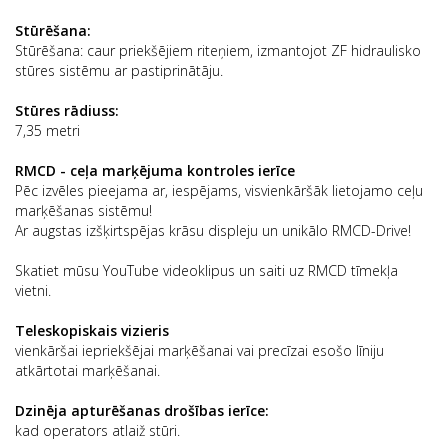
Stūrēšana:
Stūrēšana: caur priekšējiem riteņiem, izmantojot ZF hidraulisko
stūres sistēmu ar pastiprinātāju.
Stūres rādiuss:
7,35 metri
RMCD - ceļa marķējuma kontroles ierīce
Pēc izvēles pieejama ar, iespējams, visvienkāršāk lietojamo ceļu
marķēšanas sistēmu!
Ar augstas izšķirtspējas krāsu displeju un unikālo RMCD-Drive!
Skatiet mūsu YouTube videoklipus un saiti uz RMCD tīmekļa
vietni.
Teleskopiskais vizieris
vienkāršai iepriekšējai marķēšanai vai precīzai esošo līniju
atkārtotai marķēšanai.
Dzinēja apturēšanas drošības ierīce:
kad operators atlaiž stūri.