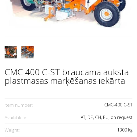
CMC 400 C-ST braucamā aukstā
plastmasas marķēšanas iekārta
Item number:
CMC-400 C-ST
Available in:
AT, DE, CH, EU, on request
Weight:
1300
kg