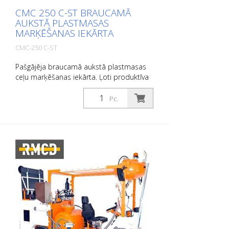
CMC 250 C-ST BRAUCAMĀ
AUKSTĀ PLASTMASAS
MARĶĒŠANAS IEKĀRTA
CMC-250 C-ST
Pašgājēja braucamā aukstā plastmasas
ceļu marķēšanas iekārta. Ļoti produktīva
braucamā aukstā plastmasas ceļu
marķēšanas mašīna. Atkarībā no
Pc.
aprīkojuma var uzklāt līdzenas līnijas,
aglomerātus vai rievotas zīmes.
Dīzeļdzinējs: - Dzinējs: Kubota 44 ZS, IIIa
posms. - ar ūdens dzesēšanu -
Alternators akumulatora uzlādei Darba
gaisma, virziena rādītājs un rotācijas
gaisma Gaismas panelis ar virziena
bultiņām un diviem halogēna bākugunīm
Hidrauliskā piedziņa ar: - 2 motoriem, kas
tieši savienoti ar aizmugurējiem riteņiem -
Hidrauliskās bremzes - Džoistiks:
pārnesumu pārslēgšana uz priekšu,