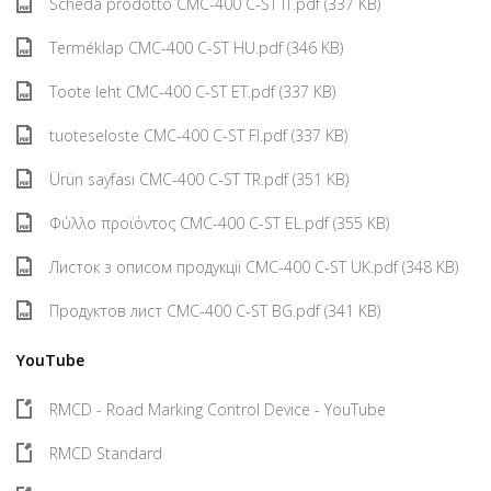
Scheda prodotto CMC-400 C-ST IT.pdf (337 KB)
Terméklap CMC-400 C-ST HU.pdf (346 KB)
Toote leht CMC-400 C-ST ET.pdf (337 KB)
tuoteseloste CMC-400 C-ST FI.pdf (337 KB)
Ürün sayfası CMC-400 C-ST TR.pdf (351 KB)
Φύλλο προϊόντος CMC-400 C-ST EL.pdf (355 KB)
Листок з описом продукції CMC-400 C-ST UK.pdf (348 KB)
Продуктов лист CMC-400 C-ST BG.pdf (341 KB)
YouTube
RMCD - Road Marking Control Device - YouTube
RMCD Standard