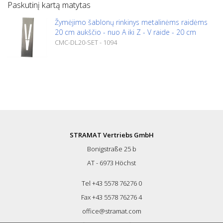
Paskutinį kartą matytas
Žymėjimo šablonų rinkinys metalinėms raidėms
20 cm aukščio - nuo A iki Z - V raide - 20 cm
CMC-DL20-SET - 1094
STRAMAT Vertriebs GmbH
Bonigstraße 25 b
AT - 6973 Höchst
Tel +43 5578 76276 0
Fax +43 5578 76276 4
office@stramat.com