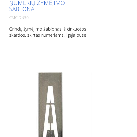
NUMERIŲ ŽYMĖJIMO
ŠABLONAI
CMC-DN30
Grindų žymėjimo šablonas iš cinkuotos
skardos, skirtas numeriams. Ilgąja puse
išlenktas į viršų, kad būtų lengva naudoti.
Tikslus kiekvieno šablono svoris priklauso
nuo dydžio.