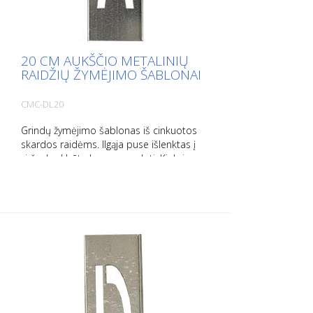
20 CM AUKŠČIO METALINIŲ
RAIDŽIŲ ŽYMĖJIMO ŠABLONAI
CMC-DL20
Grindų žymėjimo šablonas iš cinkuotos
skardos raidėms. Ilgąja puse išlenktas į
viršų, kad būtų lengva naudoti. Kiekvieno
šablono svoris priklauso nuo jo dydžio.