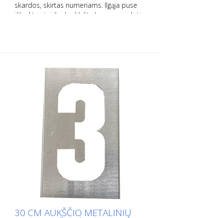
skardos, skirtas numeriams. Ilgąja puse
išlenktas į viršų, kad būtų lengva naudoti.
Tikslus kiekvieno šablono svoris priklauso
nuo dydžio.
30 CM AUKŠČIO METALINIŲ