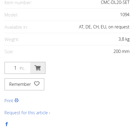
Item number:
CMC-DL20-SET
Model:
1094
Available in:
AT, DE, CH, EU, on request
Weight:
3,8
kg
Size:
200
mm
Pc.
Remember
Print
Request for this article ›