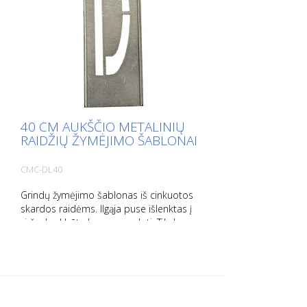
40 CM AUKŠČIO METALINIŲ
RAIDŽIŲ ŽYMĖJIMO ŠABLONAI
CMC-DL40
Grindų žymėjimo šablonas iš cinkuotos
skardos raidėms. Ilgąja puse išlenktas į
viršų, kad būtų lengva naudoti. Tikslus
kiekvieno šablono svoris priklauso nuo
dydžio.