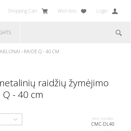
Shopping Cart
Wish lists
Login
GHTS
ŠABLONAI
›
RAIDE Q - 40 CM
etalinių raidžių žymėjimo
e Q - 40 cm
Item number:
CMC-DL40