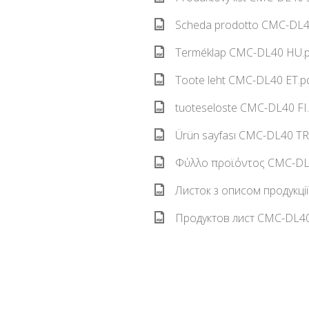
Scheda prodotto CMC-DL40
Terméklap CMC-DL40 HU.p
Toote leht CMC-DL40 ET.pd
tuoteseloste CMC-DL40 FI.
Ürün sayfası CMC-DL40 TR.
Φύλλο προϊόντος CMC-DL4
Листок з описом продукці
Продуктов лист CMC-DL40