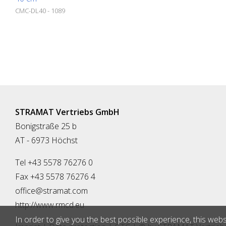
CMC-DL40 - 1089
STRAMAT Vertriebs GmbH
Bonigstraße 25 b
AT - 6973 Höchst
Tel +43 5578 76276 0
Fax +43 5578 76276 4
office@stramat.com
http://www.rmcd.eu
In order to give you the best possible experience, this webs