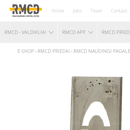
Home
Jobs
Team
Contact
RMCD - VALDIKLIAI
RMCD APP
RMCD PRIED
E-SHOP
›
RMCD PRIEDAI
›
RMCD NAUDINGI PAGALB