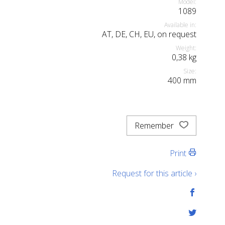
Model:
1089
Available in:
AT, DE, CH, EU, on request
Weight:
0,38
kg
Size:
400
mm
Remember
Print
Request for this article ›