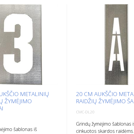
UKŠČIO METALINIŲ
20 CM AUKŠČIO META
Ų ŽYMĖJIMO
RAIDŽIŲ ŽYMĖJIMO Š
AI
CMC-DL20
Grindų žymėjimo šablonas i
ėjimo šablonas iš
cinkuotos skardos raidėms. 