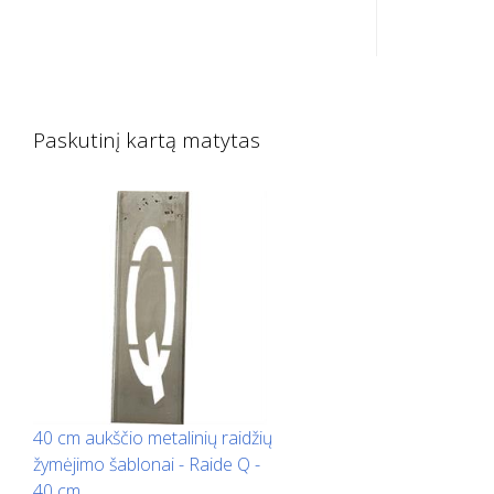
cinkuotos 
Ilgąja puse išlenktas į viršų, kad būtų
Ilgąja puse
lengva naudoti. Tikslus kiekvieno
lengva naud
šablono svoris priklauso nuo dydžio.
šablono sv
Paskutinį kartą matytas
40 cm aukščio metalinių raidžių
žymėjimo šablonai - Raide Q -
40 cm