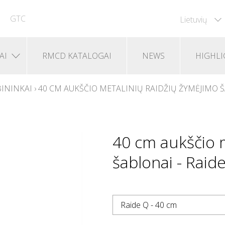
GTC
Lietuvių
AI
RMCD KATALOGAI
NEWS
HIGHLI
ININKAI
›
40 CM AUKŠČIO METALINIŲ RAIDŽIŲ ŽYMĖJIMO 
40 cm aukščio m
šablonai - Raid
Raide Q - 40 cm