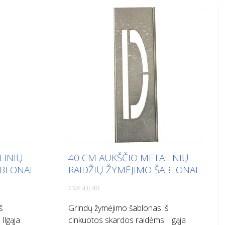
LINIŲ
40 CM AUKŠČIO METALINIŲ
ABLONAI
RAIDŽIŲ ŽYMĖJIMO ŠABLONAI
CMC-DL40
š
Grindų žymėjimo šablonas iš
Ilgąja
cinkuotos skardos raidėms. Ilgąja