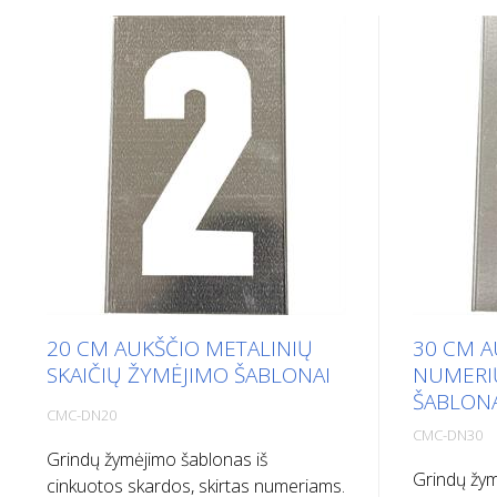
20 CM AUKŠČIO METALINIŲ
30 CM A
SKAIČIŲ ŽYMĖJIMO ŠABLONAI
NUMERI
ŠABLON
CMC-DN20
CMC-DN30
Grindų žymėjimo šablonas iš
Grindų žym
cinkuotos skardos, skirtas numeriams.