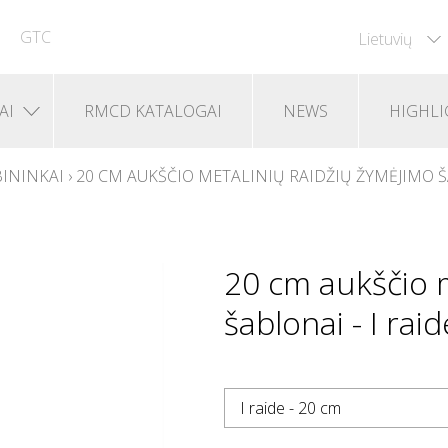
GTC
Lietuvių
AI
RMCD KATALOGAI
NEWS
HIGHLI
ININKAI
›
20 CM AUKŠČIO METALINIŲ RAIDŽIŲ ŽYMĖJIMO 
20 cm aukščio m
šablonai - I rai
I raide - 20 cm