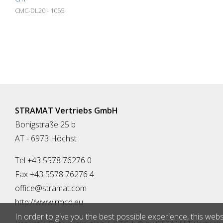
CMC-DL20 - 1055
STRAMAT Vertriebs GmbH
Bonigstraße 25 b
AT - 6973 Höchst
Tel +43 5578 76276 0
Fax +43 5578 76276 4
office@stramat.com
http://www.rmcd.eu
In order to give you the best possible experience, this webs