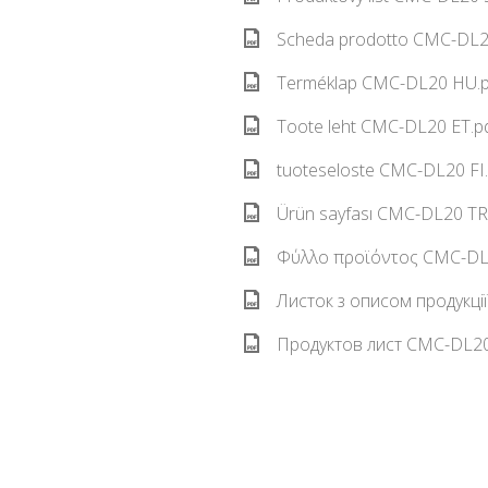
Scheda prodotto CMC-DL20
Terméklap CMC-DL20 HU.p
Toote leht CMC-DL20 ET.pd
tuoteseloste CMC-DL20 FI.
Ürün sayfası CMC-DL20 TR.
Φύλλο προϊόντος CMC-DL2
Листок з описом продукці
Продуктов лист CMC-DL20