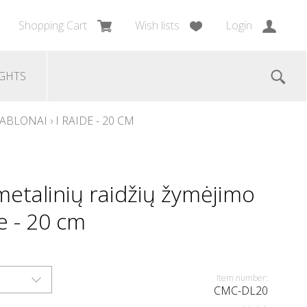
Shopping Cart
Wish lists
Login
GHTS
ŠABLONAI
›
I RAIDE - 20 CM
etalinių raidžių žymėjimo
de - 20 cm
Item number:
CMC-DL20