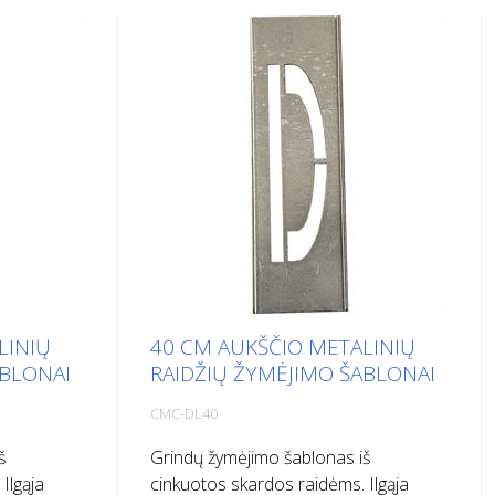
LINIŲ
40 CM AUKŠČIO METALINIŲ
ABLONAI
RAIDŽIŲ ŽYMĖJIMO ŠABLONAI
CMC-DL40
š
Grindų žymėjimo šablonas iš
Ilgąja
cinkuotos skardos raidėms. Ilgąja