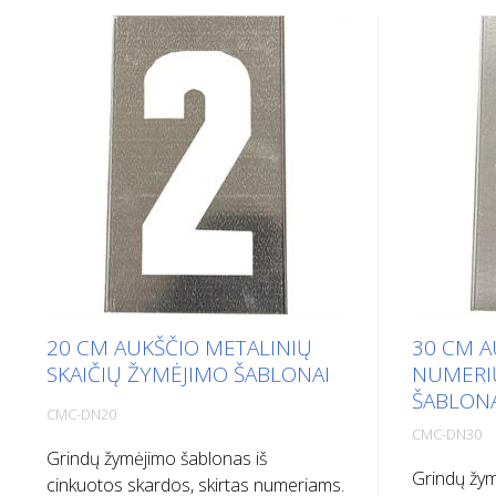
20 CM AUKŠČIO METALINIŲ
30 CM A
SKAIČIŲ ŽYMĖJIMO ŠABLONAI
NUMERI
ŠABLON
CMC-DN20
CMC-DN30
Grindų žymėjimo šablonas iš
Grindų žym
cinkuotos skardos, skirtas numeriams.