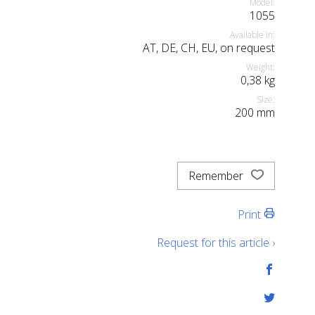
Model:
1055
Available in:
AT, DE, CH, EU, on request
Weight:
0,38
kg
Size:
200
mm
Remember
Print
Request for this article ›