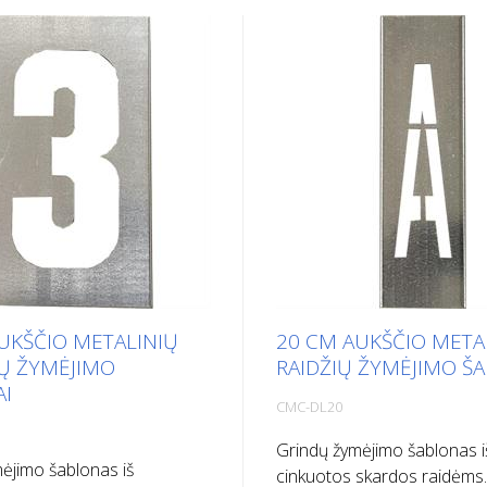
UKŠČIO METALINIŲ
20 CM AUKŠČIO META
Ų ŽYMĖJIMO
RAIDŽIŲ ŽYMĖJIMO Š
AI
CMC-DL20
Grindų žymėjimo šablonas i
ėjimo šablonas iš
cinkuotos skardos raidėms. 