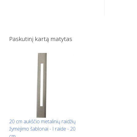
cinkuotos 
Ilgąja puse išlenktas į viršų, kad būtų
Ilgąja puse
lengva naudoti. Tikslus kiekvieno
lengva naud
šablono svoris priklauso nuo dydžio.
šablono sv
Paskutinį kartą matytas
20 cm aukščio metalinių raidžių
žymėjimo šablonai - I raide - 20
cm