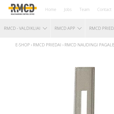
Home
Jobs
Team
Contact
RMCD - VALDIKLIAI
RMCD APP
RMCD PRIED
E-SHOP
›
RMCD PRIEDAI
›
RMCD NAUDINGI PAGALB