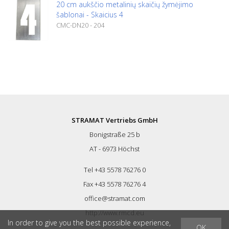
20 cm aukščio metalinių skaičių žymėjimo
šablonai - Skaicius 4
CMC-DN20 - 204
STRAMAT Vertriebs GmbH
Bonigstraße 25 b
AT - 6973 Höchst
Tel +43 5578 76276 0
Fax +43 5578 76276 4
office@stramat.com
http://www.rmcd.eu
In order to give you the best possible experience,
OK