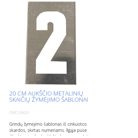
20 CM AUKŠČIO METALINIŲ
SKAIČIŲ ŽYMĖJIMO ŠABLONAI
CMC-DN20
Grindų žymėjimo šablonas iš cinkuotos
skardos, skirtas numeriams. Ilgąja puse
išlenktas į viršų, kad būtų lengva naudoti.