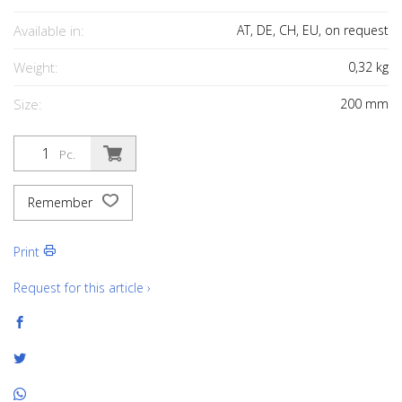
Available in:
AT, DE, CH, EU, on request
Weight:
0,32
kg
Size:
200
mm
Pc.
Remember
Print
Request for this article ›