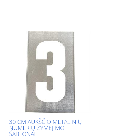
Tikslus kiekvieno šablono svoris priklauso
nuo dydžio.
30 CM AUKŠČIO METALINIŲ
NUMERIŲ ŽYMĖJIMO
ŠABLONAI