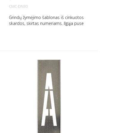
CMC-DN30
Grindų žymėjimo šablonas iš cinkuotos
skardos, skirtas numeriams. Ilgąja puse
išlenktas į viršų, kad būtų lengva naudoti.
Tikslus kiekvieno šablono svoris priklauso
nuo dydžio.