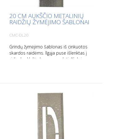
20 CM AUKŠČIO METALINIŲ
RAIDŽIŲ ŽYMĖJIMO ŠABLONAI
CMC-DL20
Grindų žymėjimo šablonas iš cinkuotos
skardos raidėms. Ilgąja puse išlenktas į
viršų, kad būtų lengva naudoti. Kiekvieno
šablono svoris priklauso nuo jo dydžio.