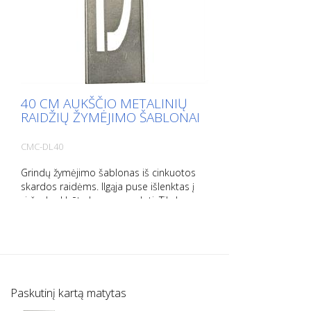
40 CM AUKŠČIO METALINIŲ
RAIDŽIŲ ŽYMĖJIMO ŠABLONAI
CMC-DL40
Grindų žymėjimo šablonas iš cinkuotos
skardos raidėms. Ilgąja puse išlenktas į
viršų, kad būtų lengva naudoti. Tikslus
kiekvieno šablono svoris priklauso nuo
dydžio.
Paskutinį kartą matytas