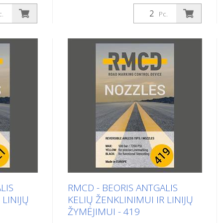
 žymėti,
2 beoriai purkštukai linijoms žymėti,
ai dvipusiai
įskaitant sandariklius. Beoriai dvipusiai
c.
Pc.
kurti kelių,
purkštukai buvo specialiai sukurti kelių,
lių, oro
automobilių stovėjimo aikštelių, oro
pramonės
uostų, sporto aikštelių ir pramonės
 Dėl
salių paviršiaus ženklinimui. Dėl
cijos
specialios antgalio konstrukcijos
iaus
pasiekiami optimalūs paviršiaus
: 219
ženklinimo rezultatai. Dydis: 421
nių kampas
Purškimo kampas: 40 laipsnių kampas
,019 col.
Spalva: juoda Juoda Gręžtinis: 0,021
 Pagaminta
col. Modelis: RMCD Airless Tip
kcijos:
Pagaminta Europoje! Montavimo
tgalio
instrukcijos: Naudokite tik nepažeistą
ninis
antgalio apsaugą! Įsitikinkite, kad
edu yra
plieninis sandariklis su plastikiniu žiedu
LIS
RMCD - BEORIS ANTGALIS
kada
yra tinkamai sumontuotas. Niekada
 LINIJŲ
KELIŲ ŽENKLINIMUI IR LINIJŲ
o. Tai gali
nesiekite purkštuvo purkštuko. Tai gali
ŽYMĖJIMUI - 419
 atžvilgiu
sukelti rimtų sužalojimų. Šiuo atžvilgiu