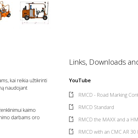
Links, Downloads and 
, kai reikia užtikrinti
YouTube
umą naudojant
RMCD - Road Marking Cont
RMCD Standard
ženklinimui kaimo
klinimo darbams oro
RMCD the MAXX and a H
RMCD with an CMC AR 30 