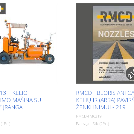
13 – KELIO
RMCD - BEORIS ANTGA
IMO MAŠINA SU
KELIŲ IR (ARBA) PAVIR
“ ĮRANGA
ŽENKLINIMUI - 219
RMCD-FM6219
 (1Pc.)
Package: Stk. (2Pc.)