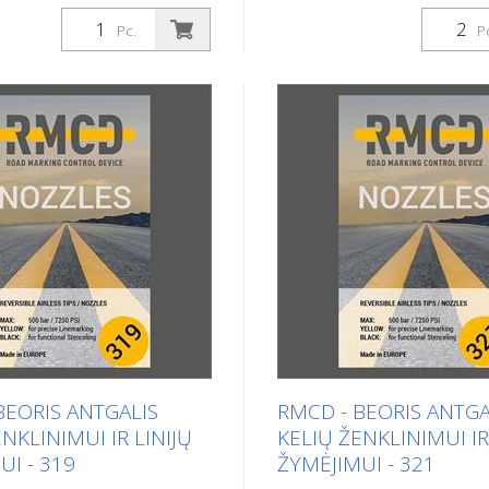
ažiuojamoji kelių ženklinimo
2 beoriai purkštukai linijoms
rta darbams, kai reikia
įskaitant sandariklius. Beori
Pc.
P
abai didelę dažų talpą, didelį
purkštukai buvo specialiai su
 našumą ir stabilumą
automobilių stovėjimo aikšte
kompaktišką keturratę
uostų, sporto aikštelių ir 
ją mašiną. Dėl didelės bako
salių paviršiaus ženklinimui.
 yra tinkama kelių
specialios antgalio konstruk
 mašina kaimo keliams ir
pasiekiami optimalūs pavirš
s. Ji taip pat tinka ženklinimo
ženklinimo rezultatai. Dydis
o uostuose. Dyzelinis
Purškimo kampas: 20 laips
 Galingumas 74 AG - V pakopa
Spalva: juoda Juoda Skylė: 0
indikatoriai ir visaapimantis
Modelis: RMCD Airless Tip
žibintas Hidraulinė pavara
Europoje! Montavimo instru
kliai, tiesiogiai sujungti su
Naudokite tik nepažeistą an
tais, būgniniai stabdžiai, -
apsaugą! Įsitikinkite, kad plie
zdele į priekį, atgal ir
sandariklis su plastikiniu ži
BEORIS ANTGALIS
RMCD - BEORIS ANTGA
e padėtyje -Kintamo srauto
tinkamai sumontuotas. Nie
NKLINIMUI IR LINIJŲ
KELIŲ ŽENKLINIMUI IR
alvotas bakas - 500 litrų
nesiekite purkštuvo purkštuk
UI - 319
ŽYMĖJIMUI - 321
ų stiklo rutuliukų slėginė
sukelti rimtų sužalojimų. Šiuo