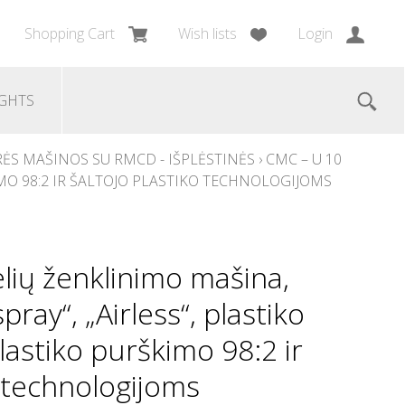
Shopping Cart
Wish lists
Login
GHTS
ĖS MAŠINOS SU RMCD - IŠPLĖSTINĖS
›
CMC – U 10
KIMO 98:2 IR ŠALTOJO PLASTIKO TECHNOLOGIJOMS
lių ženklinimo mašina,
pray“, „Airless“, plastiko
lastiko purškimo 98:2 ir
o technologijoms