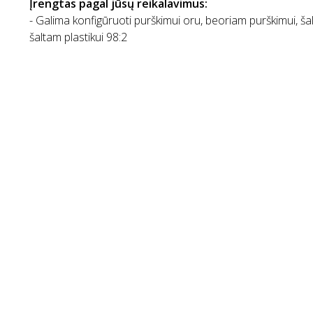
Įrengtas pagal jūsų reikalavimus:
- Galima konfigūruoti purškimui oru, beoriam purškimui, šal
šaltam plastikui 98:2