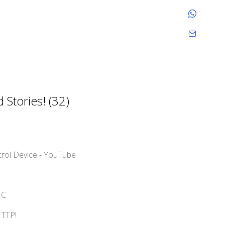
Stories! (32)
rol Device - YouTube
MC
ITTP!