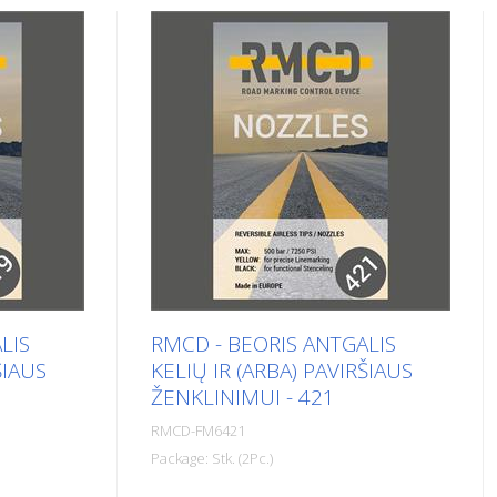
LIS
RMCD - BEORIS ANTGALIS
ŠIAUS
KELIŲ IR (ARBA) PAVIRŠIAUS
ŽENKLINIMUI - 421
RMCD-FM6421
Package: Stk. (2Pc.)