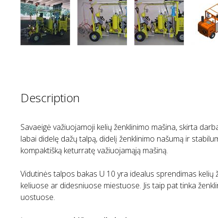
Description
Savaeigė važiuojamoji kelių ženklinimo mašina, skirta darbams
labai didelę dažų talpą, didelį ženklinimo našumą ir stabil
kompaktišką keturratę važiuojamąją mašiną.
Vidutinės talpos bakas U 10 yra idealus sprendimas kelių 
keliuose ar didesniuose miestuose. Jis taip pat tinka žen
uostuose.