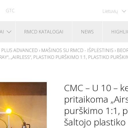
GTC
Lietuvių
AI
RMCD KATALOGAI
NEWS
HIGHLI
 PLUS ADVANCED
›
MAŠINOS SU RMCD - IŠPLĖSTINIS
›
BEOR
AY“, „AIRLESS“, PLASTIKO PURŠKIMO 1:1, PLASTIKO PURŠ
CMC – U 10 – ke
pritaikoma „Airs
purškimo 1:1, p
šaltojo plastik