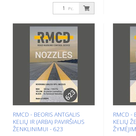
Savaeigė v
Savaeigė sėdimoji „Airless“ mašina,
mašina, ski
Pc.
skirta darbams, kuriuose būtina
užtikrinti l
užtikrinti didelę dažų talpą, aukštą
ženklinimo
ženklinimo našumą ir stabilumą,
naudojant 
naudojant kompaktišką 4 ratų
važiuojamą
sėdimąją mašiną. Ši savaeigė sėdimoji
talpos U13
ženklinimo mašina su hidrauline
ženklinimo
pavara gali būti konfigūruojama pagal
greitkeliam
individualius poreikius. Dėl
darbams or
kompaktiškos konstrukcijos ši
variklis -
manevringa kelio ženklinimo mašina
- Žibintai, 
yra idealus sprendimas bet kokiems
mirksintis 
(net ir didelio masto) ženklinimo
su: - 2 vari
darbams miesto teritorijoje. Benzininis
galiniais ra
variklis: - išorinis generatorius
Valdymas la
RMCD - BEORIS ANTGALIS
RMCD - 
akumuliatoriui įkrauti - išcentrinis
neutralioj
KELIŲ IR (ARBA) PAVIRŠIAUS
KELIŲ ŽE
diskas Žibintai, posūkio signalai ir
siurblys Sp
ŽENKLINIMUI - 623
ŽYMĖJIM
apšvietimo žibintai Hidraulinė pavara
Atspindinči