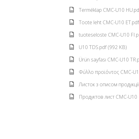
Terméklap CMC-U10 HU.pdf
Toote leht CMC-U10 ET.pdf
tuoteseloste CMC-U10 FI.p
U10 TDS.pdf (992 KB)
Ürün sayfası CMC-U10 TR.p
Φύλλο προϊόντος CMC-U10
Листок з описом продукці
Продуктов лист CMC-U10 B