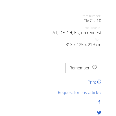
Item number:
CMC-U10
Available in:
AT, DE, CH, EU, on request
Size:
313
x
125
x
219
cm
Remember
Print
Request for this article ›