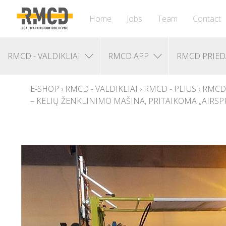
Home
Jobs
Team
Contact
RMCD - VALDIKLIAI
RMCD APP
RMCD PRIED
E-SHOP
›
RMCD - VALDIKLIAI
›
RMCD - PLIUS
›
RMCD
– KELIŲ ŽENKLINIMO MAŠINA, PRITAIKOMA „AIRSPR