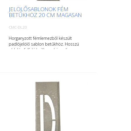
JELÖLŐSABLONOK FÉM
BETŰKHÖZ 20 CM MAGASAN
CMC-DL20
Horganyzott fémlemezből készült
padlójelölő sablon betűkhöz. Hosszú
oldalán felfelé hajlítva a könnyű
felhelyezés érdekében. Az egyes sablonok
súlya a méretüktől függ.