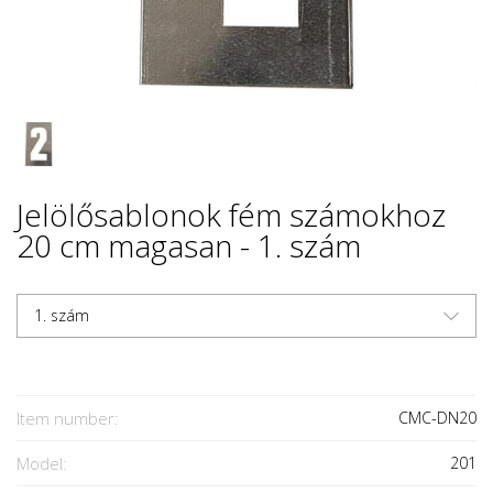
Jelölősablonok fém számokhoz
20 cm magasan - 1. szám
1. szám
Item number:
CMC-DN20
Model:
201