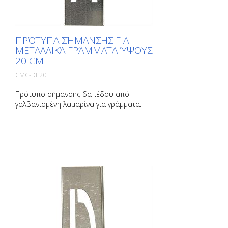
ΠΡΌΤΥΠΑ ΣΉΜΑΝΣΗΣ ΓΙΑ
ΜΕΤΑΛΛΙΚΆ ΓΡΆΜΜΑΤΑ ΎΨΟΥΣ
20 CM
CMC-DL20
Πρότυπο σήμανσης δαπέδου από
γαλβανισμένη λαμαρίνα για γράμματα.
Λυγισμένο στη μακριά πλευρά για εύκολη
εφαρμογή. Το βάρος κάθε προτύπου
εξαρτάται από το μέγεθός του.