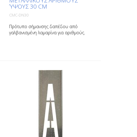
ΜΕΤΑΛΛΙΚΟΎΣ ΑΡΙΘΜΟΎΣ
ΎΨΟΥΣ 30 CM
CMC-DN30
Πρότυπο σήμανσης δαπέδου από
γαλβανισμένη λαμαρίνα για αριθμούς.
Λυγισμένο στη μακριά πλευρά για εύκολη
εφαρμογή. Το ακριβές βάρος κάθε
προτύπου εξαρτάται από το μέγεθος.