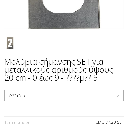
Μολύβια σήμανσης SET για
μεταλλικούς αριθμούς ύψους
20 cm - 0 έως 9 - ????µ?? 5
????µ?? 5
Item number:
CMC-DN20-SET