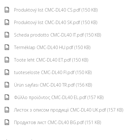
Produktový list CMC-DL40 CS.pdf (150 KB)
Produktový list CMC-DL40 SK.pdf (150 KB)
Scheda prodotto CMC-DL40 IT.pdf (150 KB)
Terméklap CMC-DL40 HU.pdf (150 KB)
Toote leht CMC-DL40 ET.pdf (150 KB)
tuoteseloste CMC-DL40 FI.pdf (150 KB)
Ürün sayfası CMC-DL40 TR.pdf (156 KB)
Φύλλο προϊόντος CMC-DL40 EL.pdf (157 KB)
Листок з описом продукції CMC-DL40 UK.pdf (157 KB)
Продуктов лист CMC-DL40 BG.pdf (151 KB)