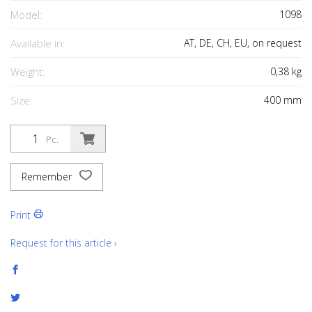
Model:
1098
Available in:
AT, DE, CH, EU, on request
Weight:
0,38
kg
Size:
400
mm
Pc.
Remember
Print
Request for this article ›