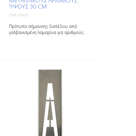
ΜΕΤΑΛΛΙΚΟΎΣ ΑΡΙΘΜΟΎΣ
ΎΨΟΥΣ 30 CM
CMC-DN30
Πρότυπο σήμανσης δαπέδου από
γαλβανισμένη λαμαρίνα για αριθμούς.
Λυγισμένο στη μακριά πλευρά για εύκολη
εφαρμογή. Το ακριβές βάρος κάθε
προτύπου εξαρτάται από το μέγεθος.