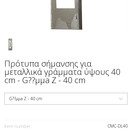
Πρότυπα σήμανσης για
μεταλλικά γράμματα ύψους 40
cm - G??µµa Z - 40 cm
G??µµa Z - 40 cm
Item number:
CMC-DL40