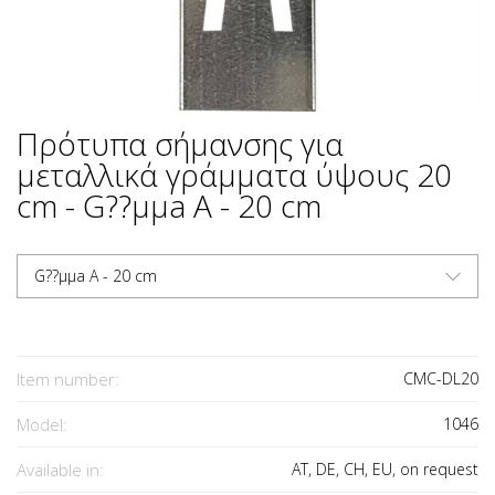
Πρότυπα σήμανσης για
μεταλλικά γράμματα ύψους 20
cm - G??µµa A - 20 cm
G??µµa A - 20 cm
Item number:
CMC-DL20
Model:
1046
Available in:
AT, DE, CH, EU, on request