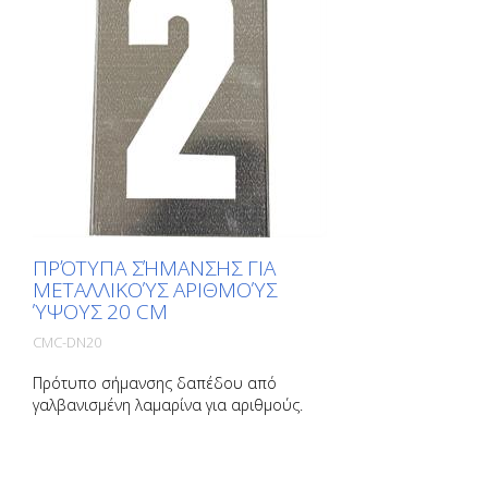
ΠΡΌΤΥΠΑ ΣΉΜΑΝΣΗΣ ΓΙΑ
ΜΕΤΑΛΛΙΚΟΎΣ ΑΡΙΘΜΟΎΣ
ΎΨΟΥΣ 20 CM
CMC-DN20
Πρότυπο σήμανσης δαπέδου από
γαλβανισμένη λαμαρίνα για αριθμούς.
Λυγισμένο στη μακριά πλευρά για εύκολη
εφαρμογή. Το ακριβές βάρος κάθε
προτύπου εξαρτάται από το μέγεθος.