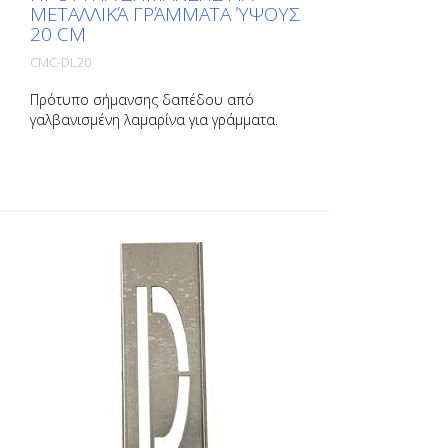
ΜΕΤΑΛΛΙΚΆ ΓΡΆΜΜΑΤΑ ΎΨΟΥΣ
20 CM
CMC-DL20
Πρότυπο σήμανσης δαπέδου από
γαλβανισμένη λαμαρίνα για γράμματα.
Λυγισμένο στη μακριά πλευρά για εύκολη
εφαρμογή. Το βάρος κάθε προτύπου
εξαρτάται από το μέγεθός του.