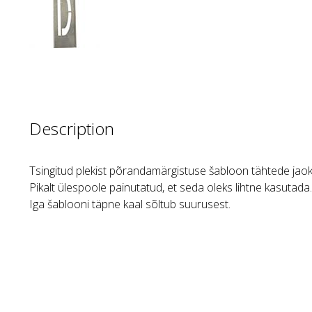
Description
Tsingitud plekist põrandamärgistuse šabloon tähtede jaok
Pikalt ülespoole painutatud, et seda oleks lihtne kasutada.
Iga šablooni täpne kaal sõltub suurusest.