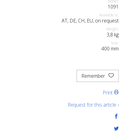
Model:
1091
Available in:
AT, DE, CH, EU, on request
Weight:
3,8
kg
Size:
400
mm
Remember
Print
Request for this article ›