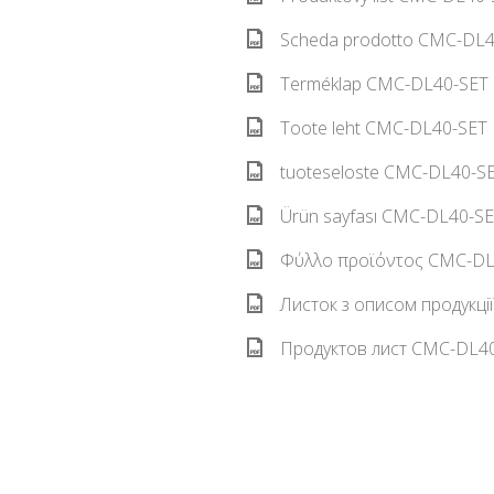
Scheda prodotto CMC-DL40
Terméklap CMC-DL40-SET 
Toote leht CMC-DL40-SET E
tuoteseloste CMC-DL40-SET
Ürün sayfası CMC-DL40-SET
Φύλλο προϊόντος CMC-DL4
Листок з описом продукці
Продуктов лист CMC-DL40