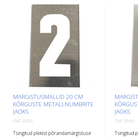
MÄRGISTUSMALLID 20 CM
MÄRGIST
KÕRGUSTE METALLNUMBRITE
KÕRGUS
JAOKS
JAOKS
CMC-DN20
CMC-DN30
Tsingitud plekist põrandamärgistuse
Tsingitud 