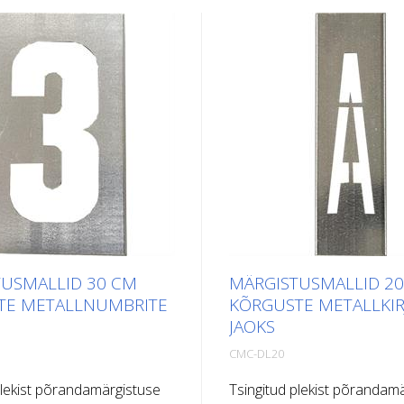
USMALLID 30 CM
MÄRGISTUSMALLID 2
TE METALLNUMBRITE
KÕRGUSTE METALLKIR
JAOKS
CMC-DL20
plekist põrandamärgistuse
Tsingitud plekist põrandam