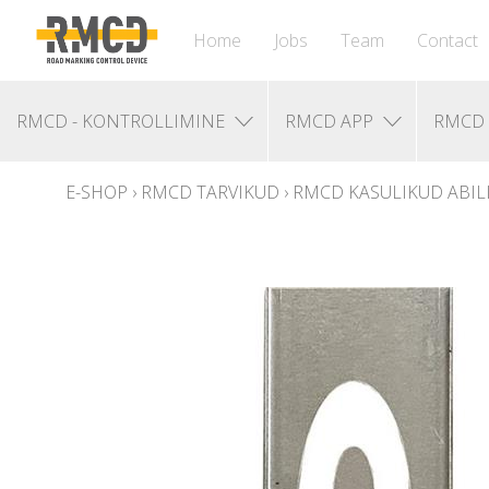
Home
Jobs
Team
Contact
RMCD - KONTROLLIMINE
RMCD APP
RMCD 
E-SHOP
›
RMCD TARVIKUD
›
RMCD KASULIKUD ABIL