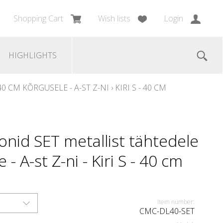
Shopping Cart
Wish lists
Login
HIGHLIGHTS
 CM KÕRGUSELE - A-ST Z-NI
›
KIRI S - 40 CM
nid SET metallist tähtedele
- A-st Z-ni - Kiri S - 40 cm
Item number:
CMC-DL40-SET