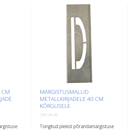
0 CM
MÄRGISTUSMALLID
JADE
METALLKIRJADELE 40 CM
KÕRGUSELE
CMC-DL40
ärgistuse
Tsingitud plekist põrandamärgistuse