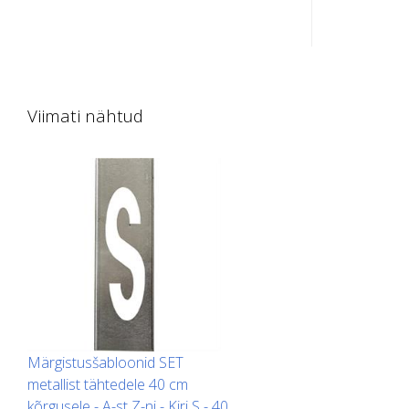
šabloon numbrite jaoks. Pikalt
šabloon nu
ülespoole painutatud, et seda oleks
ülespoole 
lihtne paigaldada. Iga šablooni täpne
lihtne pai
kaal sõltub suurusest.
kaal sõltu
Viimati nähtud
Märgistusšabloonid SET
metallist tähtedele 40 cm
kõrgusele - A-st Z-ni - Kiri S - 40