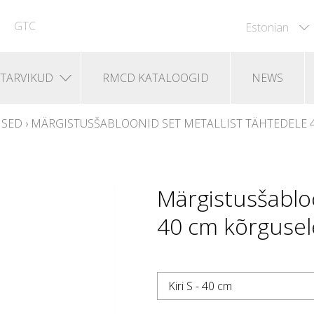
GTC
Estonian
TARVIKUD
RMCD KATALOOGID
NEWS
ISED
›
MÄRGISTUSŠABLOONID SET METALLIST TÄHTEDELE 40
Märgistusšabloo
40 cm kõrgusele 
Kiri S - 40 cm