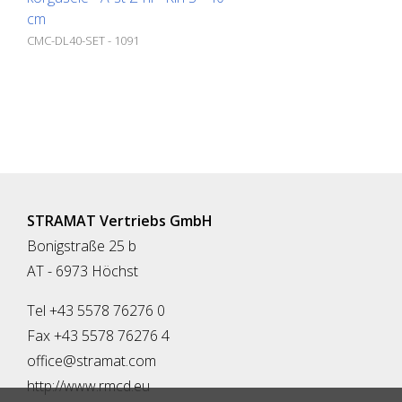
cm
CMC-DL40-SET - 1091
STRAMAT Vertriebs GmbH
Bonigstraße 25 b
AT - 6973 Höchst
Tel +43 5578 76276 0
Fax +43 5578 76276 4
office@stramat.com
http://www.rmcd.eu