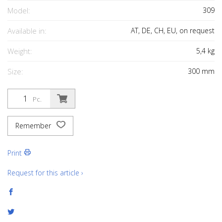
Model:
309
Available in:
AT, DE, CH, EU, on request
Weight:
5,4
kg
Size:
300
mm
Pc.
Remember
Print
Request for this article ›