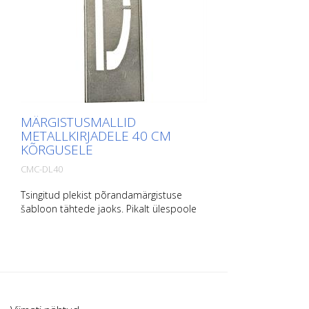
MÄRGISTUSMALLID
METALLKIRJADELE 40 CM
KÕRGUSELE
CMC-DL40
Tsingitud plekist põrandamärgistuse
šabloon tähtede jaoks. Pikalt ülespoole
painutatud, et seda oleks lihtne kasutada.
Iga šablooni täpne kaal sõltub suurusest.