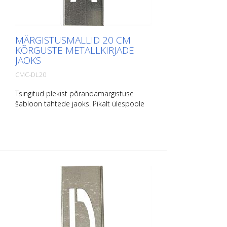
MÄRGISTUSMALLID 20 CM
KÕRGUSTE METALLKIRJADE
JAOKS
CMC-DL20
Tsingitud plekist põrandamärgistuse
šabloon tähtede jaoks. Pikalt ülespoole
painutatud, et seda oleks lihtne kasutada.
Iga šablooni kaal sõltub selle suurusest.