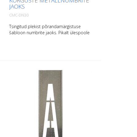
KÕRGUSTE METALLNUMBRITE
JAOKS
CMC-DN30
Tsingitud plekist põrandamärgistuse
šabloon numbrite jaoks. Pikalt ülespoole
painutatud, et seda oleks lihtne
paigaldada. Iga šablooni täpne kaal
sõltub suurusest.