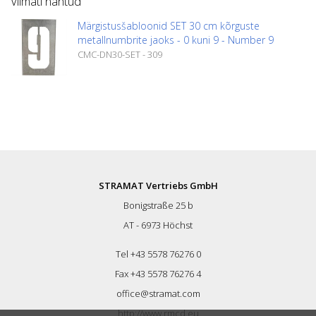
Viimati nähtud
Märgistusšabloonid SET 30 cm kõrguste
metallnumbrite jaoks - 0 kuni 9 - Number 9
CMC-DN30-SET - 309
STRAMAT Vertriebs GmbH
Bonigstraße 25 b
AT - 6973 Höchst
Tel +43 5578 76276 0
Fax +43 5578 76276 4
office@stramat.com
http://www.rmcd.eu