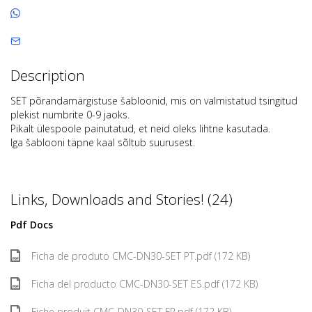
Description
SET põrandamärgistuse šabloonid, mis on valmistatud tsingitud
plekist numbrite 0-9 jaoks.
Pikalt ülespoole painutatud, et neid oleks lihtne kasutada.
Iga šablooni täpne kaal sõltub suurusest.
Links, Downloads and Stories! (24)
Pdf Docs
Ficha de produto CMC-DN30-SET PT.pdf (172 KB)
Ficha del producto CMC-DN30-SET ES.pdf (172 KB)
Fiche produit CMC-DN30-SET FR.pdf (172 KB)