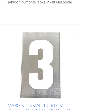
šabloon numbrite jaoks. Pikalt ülespoole
painutatud, et seda oleks lihtne
paigaldada. Iga šablooni täpne kaal
sõltub suurusest.
MÄRGISTUSMALLID 30 CM