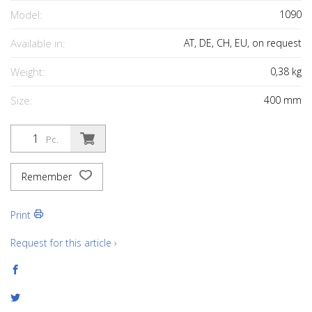
Model:
1090
Available in:
AT, DE, CH, EU, on request
Weight:
0,38
kg
Size:
400
mm
Pc.
Remember
Print
Request for this article ›