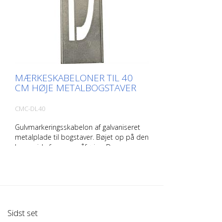
MÆRKESKABELONER TIL 40
CM HØJE METALBOGSTAVER
CMC-DL40
Gulvmarkeringsskabelon af galvaniseret
metalplade til bogstaver. Bøjet op på den
lange side for nem påføring. Den
nøjagtige vægt af hver skabelon afhænger
af størrelsen.
Sidst set