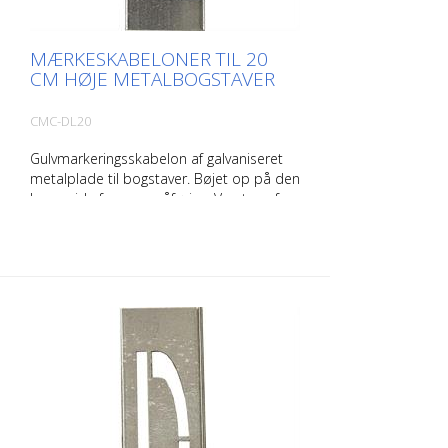
MÆRKESKABELONER TIL 20
CM HØJE METALBOGSTAVER
CMC-DL20
Gulvmarkeringsskabelon af galvaniseret
metalplade til bogstaver. Bøjet op på den
lange side for nem påføring. Vægten af
hver skabelon afhænger af dens størrelse.