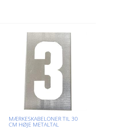
side for nem påføring. Den nøjagtige vægt
af hver skabelon afhænger af størrelsen.
MÆRKESKABELONER TIL 30
CM HØJE METALTAL