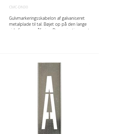
CMC-DN30
Gulvmarkeringsskabelon af galvaniseret
metalplade til tal. Bøjet op på den lange
side for nem påføring. Den nøjagtige vægt
af hver skabelon afhænger af størrelsen.