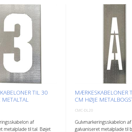
ABELONER TIL 30
MÆRKESKABELONER T
 METALTAL
CM HØJE METALBOGS
CMC-DL20
ringsskabelon af
Gulvmarkeringsskabelon af
t metalplade til tal. Bøjet
galvaniseret metalplade til 