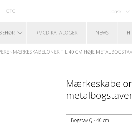
GTC
Dansk
LBEHØR
RMCD-KATALOGER
NEWS
H
PERE
›
MÆRKESKABELONER TIL 40 CM HØJE METALBOGSTA
Mærkeskabelone
metalbogstaver
Bogstav Q - 40 cm