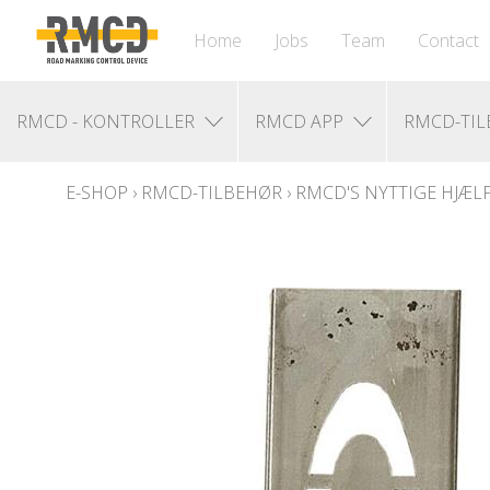
Home
Jobs
Team
Contact
RMCD - KONTROLLER
RMCD APP
RMCD-TI
E-SHOP
›
RMCD-TILBEHØR
›
RMCD'S NYTTIGE HJÆL