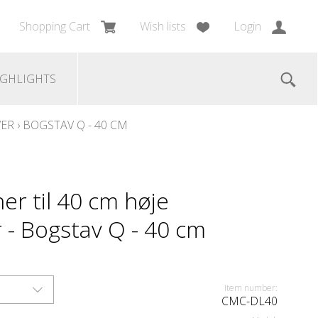
Shopping Cart
Wish lists
Login
IGHLIGHTS
VER
›
BOGSTAV Q - 40 CM
r til 40 cm høje
 - Bogstav Q - 40 cm
Item number:
CMC-DL40