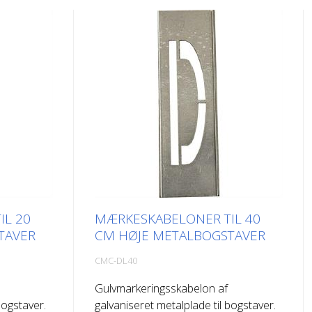
IL 20
MÆRKESKABELONER TIL 40
TAVER
CM HØJE METALBOGSTAVER
CMC-DL40
Gulvmarkeringsskabelon af
bogstaver.
galvaniseret metalplade til bogstaver.