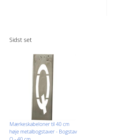
op på den lange side for nem
op på den 
påføring. Den nøjagtige vægt af hver
påføring. 
skabelon afhænger af størrelsen.
skabelon a
Sidst set
Mærkeskabeloner til 40 cm
høje metalbogstaver - Bogstav
Q - 40 cm