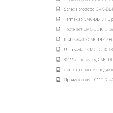
Scheda prodotto CMC-DL40
Terméklap CMC-DL40 HU.p
Toote leht CMC-DL40 ET.pd
tuoteseloste CMC-DL40 FI.
Ürün sayfası CMC-DL40 TR.
Φύλλο προϊόντος CMC-DL4
Листок з описом продукці
Продуктов лист CMC-DL40