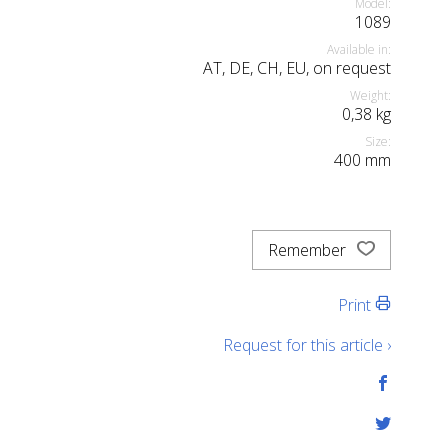
Model:
1089
Available in:
AT, DE, CH, EU, on request
Weight:
0,38
kg
Size:
400
mm
Remember
Print
Request for this article ›