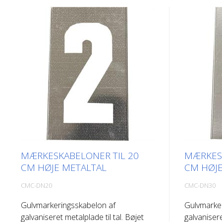
MÆRKESKABELONER TIL 20
MÆRKESK
CM HØJE METALTAL
CM HØJE
CMC-DN20
CMC-DN30
Gulvmarkeringsskabelon af
Gulvmarke
galvaniseret metalplade til tal. Bøjet
galvanisere