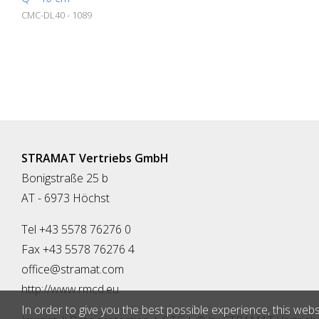
CMC-DL40 - 1089
STRAMAT Vertriebs GmbH
Bonigstraße 25 b
AT - 6973 Höchst
Tel +43 5578 76276 0
Fax +43 5578 76276 4
office@stramat.com
http://www.rmcd.eu
In order to give you the best possible experience, this webs