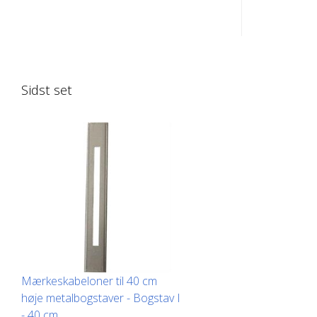
op på den lange side for nem
op på den 
påføring. Den nøjagtige vægt af hver
påføring. 
skabelon afhænger af størrelsen.
skabelon a
Sidst set
Mærkeskabeloner til 40 cm
høje metalbogstaver - Bogstav I
- 40 cm