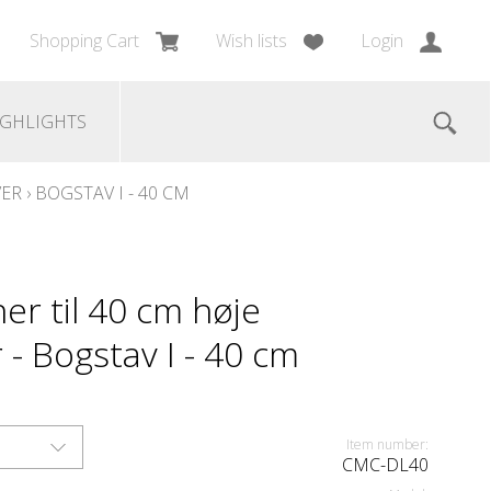
Shopping Cart
Wish lists
Login
IGHLIGHTS
VER
›
BOGSTAV I - 40 CM
r til 40 cm høje
- Bogstav I - 40 cm
Item number:
CMC-DL40