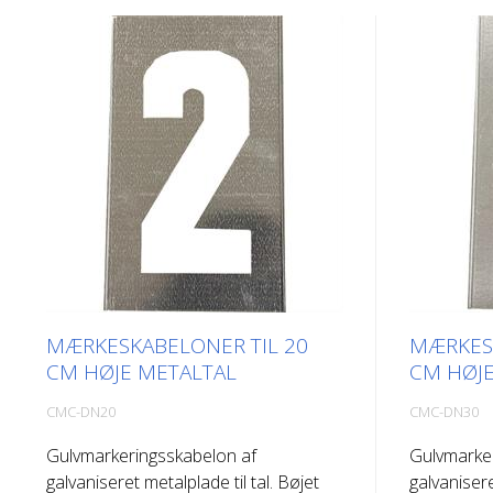
MÆRKESKABELONER TIL 20
MÆRKESK
CM HØJE METALTAL
CM HØJE
CMC-DN20
CMC-DN30
Gulvmarkeringsskabelon af
Gulvmarke
galvaniseret metalplade til tal. Bøjet
galvanisere