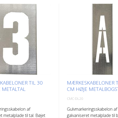
ABELONER TIL 30
MÆRKESKABELONER T
 METALTAL
CM HØJE METALBOGS
CMC-DL20
ringsskabelon af
Gulvmarkeringsskabelon af
t metalplade til tal. Bøjet
galvaniseret metalplade til 