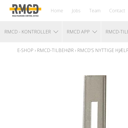
Home
Jobs
Team
Contact
RMCD - KONTROLLER
RMCD APP
RMCD-TI
E-SHOP
›
RMCD-TILBEHØR
›
RMCD'S NYTTIGE HJÆL