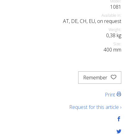
Model:
1081
Available in:
AT, DE, CH, EU, on request
Weight:
0,38
kg
Size:
400
mm
Remember
Print
Request for this article ›