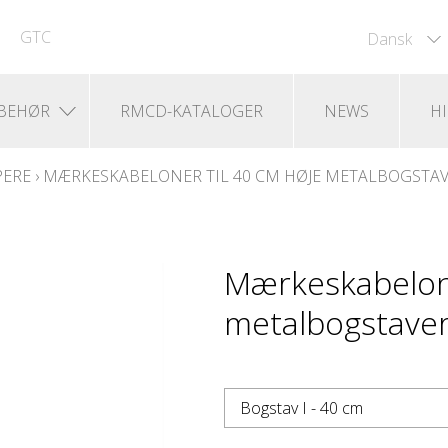
GTC
Dansk
LBEHØR
RMCD-KATALOGER
NEWS
H
PERE
›
MÆRKESKABELONER TIL 40 CM HØJE METALBOGSTA
Mærkeskabelone
metalbogstaver 
Bogstav I - 40 cm