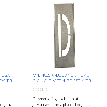
IL 20
MÆRKESKABELONER TIL 40
TAVER
CM HØJE METALBOGSTAVER
CMC-DL40
Gulvmarkeringsskabelon af
bogstaver.
galvaniseret metalplade til bogstaver.