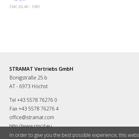
CMC-DL40 - 1081
STRAMAT Vertriebs GmbH
Bonigstraße 25 b
AT - 6973 Höchst
Tel +43 5578 76276 0
Fax +43 5578 76276 4
office@stramat.com
http://www.rmcd.eu
In order to give you the best possible experience, this webs