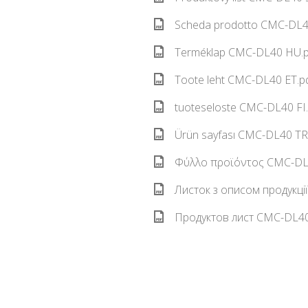
Scheda prodotto CMC-DL40
Terméklap CMC-DL40 HU.p
Toote leht CMC-DL40 ET.pd
tuoteseloste CMC-DL40 FI.
Ürün sayfası CMC-DL40 TR.
Φύλλο προϊόντος CMC-DL4
Листок з описом продукці
Продуктов лист CMC-DL40