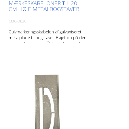
MÆRKESKABELONER TIL 20
CM HØJE METALBOGSTAVER
CMC-DL20
Gulvmarkeringsskabelon af galvaniseret
metalplade til bogstaver. Bøjet op på den
lange side for nem påføring. Vægten af
hver skabelon afhænger af dens størrelse.