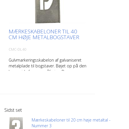
MÆRKESKABELONER TIL 40
CM HØJE METALBOGSTAVER
CMC-DL40
Gulvmarkeringsskabelon af galvaniseret
metalplade til bogstaver. Bøjet op på den
lange side for nem påføring. Den
nøjagtige vægt af hver skabelon afhænger
af størrelsen.
Sidst set
Mærkeskabeloner til 20 cm høje metaltal -
Nummer 3