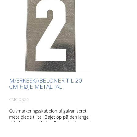
MÆRKESKABELONER TIL 20
CM HØJE METALTAL
CMC-DN20
Gulvmarkeringsskabelon af galvaniseret
metalplade til tal. Bøjet op på den lange
side for nem påføring. Den nøjagtige vægt
af hver skabelon afhænger af størrelsen.