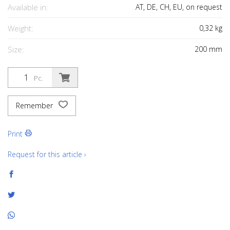
Available in:
AT, DE, CH, EU, on request
Weight:
0,32
kg
Size:
200
mm
Pc.
Remember
Print
Request for this article ›