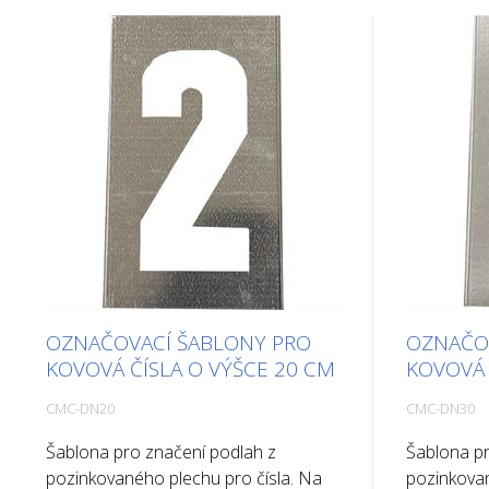
OZNAČOVACÍ ŠABLONY PRO
OZNAČO
KOVOVÁ ČÍSLA O VÝŠCE 20 CM
KOVOVÁ 
CMC-DN20
CMC-DN30
Šablona pro značení podlah z
Šablona pr
pozinkovaného plechu pro čísla. Na
pozinkovan