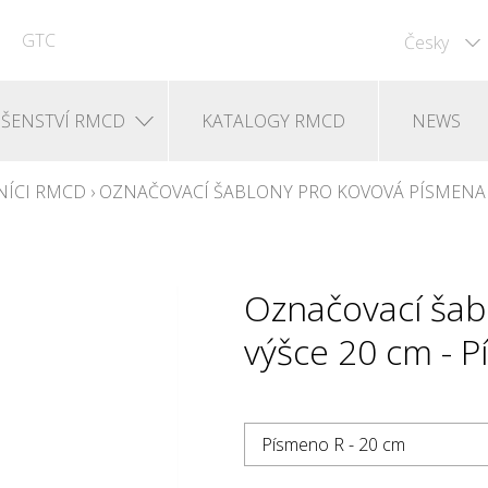
GTC
Česky
UŠENSTVÍ RMCD
KATALOGY RMCD
NEWS
NÍCI RMCD
›
OZNAČOVACÍ ŠABLONY PRO KOVOVÁ PÍSMENA 
Označovací šab
výšce 20 cm - 
Písmeno R - 20 cm