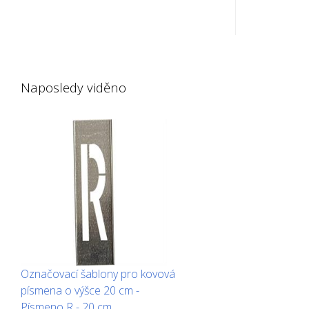
delší straně ohnutá nahoru pro
delší stra
snadnou aplikaci. Přesná hmotnost
snadnou ap
každé šablony závisí na velikosti.
každé šablo
Naposledy viděno
Označovací šablony pro kovová
písmena o výšce 20 cm -
Písmeno R - 20 cm