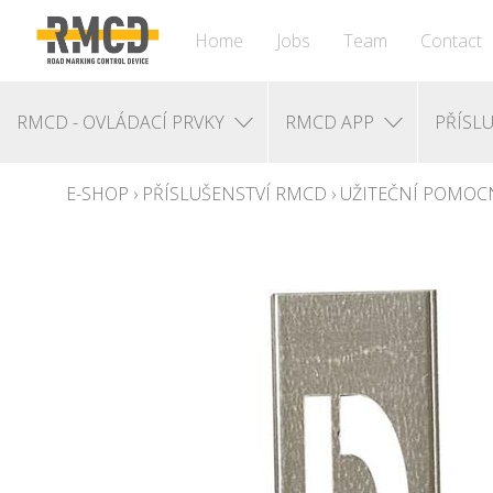
Home
Jobs
Team
Contact
RMCD - OVLÁDACÍ PRVKY
RMCD APP
PŘÍSL
E-SHOP
›
PŘÍSLUŠENSTVÍ RMCD
›
UŽITEČNÍ POMOC