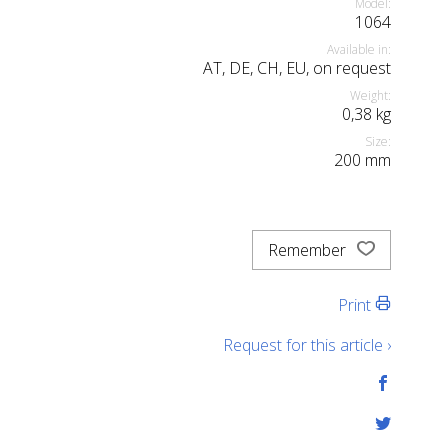
Model:
1064
Available in:
AT, DE, CH, EU, on request
Weight:
0,38
kg
Size:
200
mm
Remember
Print
Request for this article ›