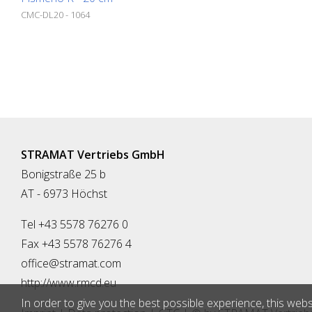
CMC-DL20 - 1064
STRAMAT Vertriebs GmbH
Bonigstraße 25 b
AT - 6973 Höchst
Tel +43 5578 76276 0
Fax +43 5578 76276 4
office@stramat.com
http://www.rmcd.eu
In order to give you the best possible experience, this webs