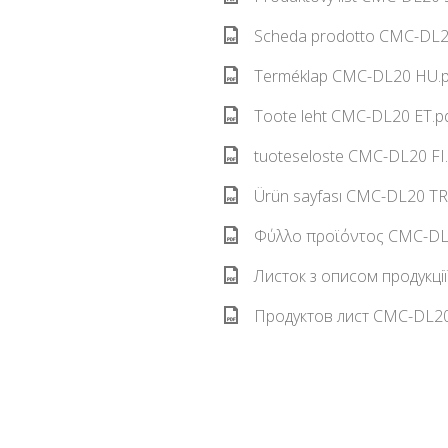
Scheda prodotto CMC-DL20
Terméklap CMC-DL20 HU.p
Toote leht CMC-DL20 ET.pd
tuoteseloste CMC-DL20 FI.
Ürün sayfası CMC-DL20 TR.
Φύλλο προϊόντος CMC-DL2
Листок з описом продукці
Продуктов лист CMC-DL20