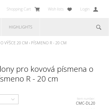
Shopping Cart
Wish lists
Login
HIGHLIGHTS
O VÝŠCE 20 CM
›
PÍSMENO R - 20 CM
lony pro kovová písmena o
Písmeno R - 20 cm
Item number:
CMC-DL20