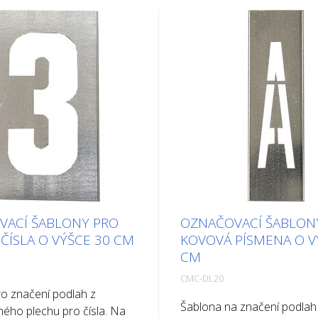
VACÍ ŠABLONY PRO
OZNAČOVACÍ ŠABLON
ČÍSLA O VÝŠCE 30 CM
KOVOVÁ PÍSMENA O V
CM
CMC-DL20
o značení podlah z
Šablona na značení podlah
ého plechu pro čísla. Na