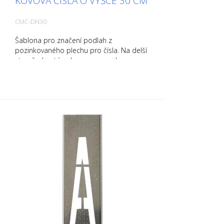
KOVOVÁ ČÍSLA O VÝŠCE 30 CM
CMC-DN30
Šablona pro značení podlah z
pozinkovaného plechu pro čísla. Na delší
straně ohnutá nahoru pro snadnou
aplikaci. Přesná hmotnost každé šablony
závisí na velikosti.