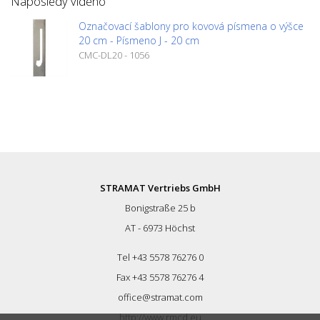
Naposledy viděno
Označovací šablony pro kovová písmena o výšce
20 cm - Písmeno J - 20 cm
CMC-DL20 - 1056
STRAMAT Vertriebs GmbH
Bonigstraße 25 b
AT - 6973 Höchst
Tel +43 5578 76276 0
Fax +43 5578 76276 4
office@stramat.com
http://www.rmcd.eu