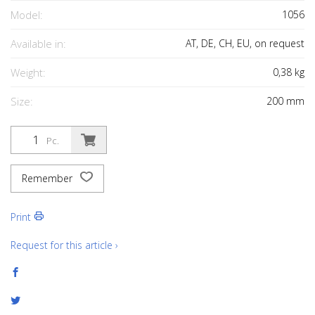
Model:
1056
Available in:
AT, DE, CH, EU, on request
Weight:
0,38
kg
Size:
200
mm
Pc.
Remember
Print
Request for this article ›