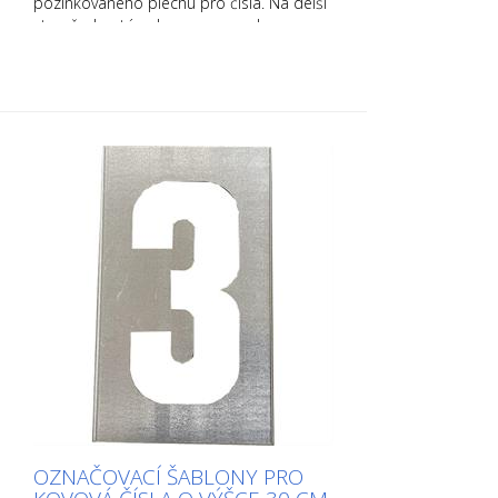
pozinkovaného plechu pro čísla. Na delší
straně ohnutá nahoru pro snadnou
aplikaci. Přesná hmotnost každé šablony
závisí na velikosti.
OZNAČOVACÍ ŠABLONY PRO