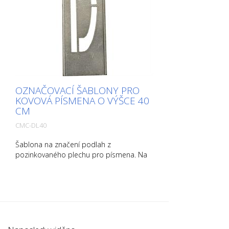
OZNAČOVACÍ ŠABLONY PRO
KOVOVÁ PÍSMENA O VÝŠCE 40
CM
CMC-DL40
Šablona na značení podlah z
pozinkovaného plechu pro písmena. Na
delší straně ohnutá nahoru pro snadnou
aplikaci. Přesná hmotnost každé šablony
závisí na velikosti.