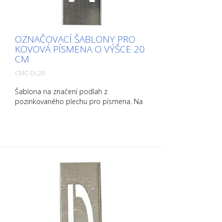
OZNAČOVACÍ ŠABLONY PRO
KOVOVÁ PÍSMENA O VÝŠCE 20
CM
CMC-DL20
Šablona na značení podlah z
pozinkovaného plechu pro písmena. Na
delší straně ohnutá nahoru pro snadnou
aplikaci. Hmotnost každé šablony závisí
na její velikosti.