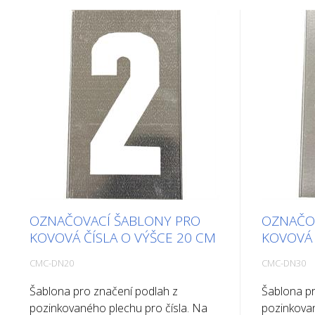
OZNAČOVACÍ ŠABLONY PRO
OZNAČO
KOVOVÁ ČÍSLA O VÝŠCE 20 CM
KOVOVÁ 
CMC-DN20
CMC-DN30
Šablona pro značení podlah z
Šablona pr
pozinkovaného plechu pro čísla. Na
pozinkovan