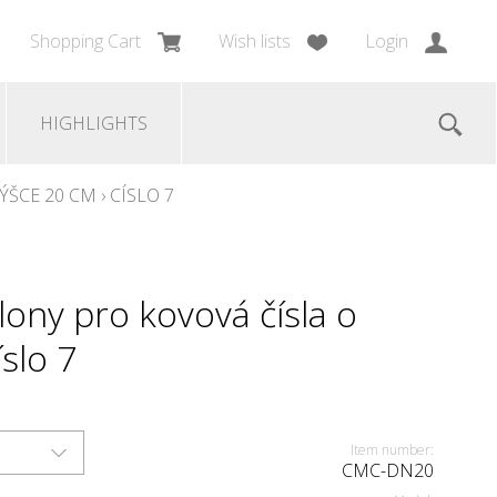
Shopping Cart
Wish lists
Login
HIGHLIGHTS
ÝŠCE 20 CM
›
CÍSLO 7
ony pro kovová čísla o
slo 7
Item number:
CMC-DN20