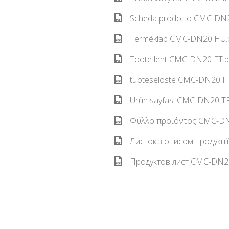
Scheda prodotto CMC-DN20
Terméklap CMC-DN20 HU.p
Toote leht CMC-DN20 ET.p
tuoteseloste CMC-DN20 FI.
Ürün sayfası CMC-DN20 TR
Φύλλο προϊόντος CMC-DN2
Листок з описом продукці
Продуктов лист CMC-DN20