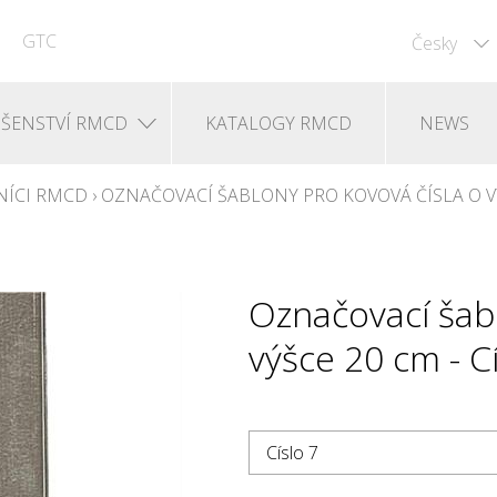
GTC
Česky
UŠENSTVÍ RMCD
KATALOGY RMCD
NEWS
NÍCI RMCD
›
OZNAČOVACÍ ŠABLONY PRO KOVOVÁ ČÍSLA O V
Označovací šabl
výšce 20 cm - Cí
Císlo 7