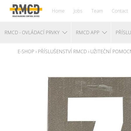
Home
Jobs
Team
Contact
RMCD - OVLÁDACÍ PRVKY
RMCD APP
PŘÍSL
E-SHOP
›
PŘÍSLUŠENSTVÍ RMCD
›
UŽITEČNÍ POMOC