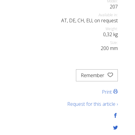
Model:
207
Available in:
AT, DE, CH, EU, on request
Weight:
0,32
kg
Size:
200
mm
Remember
Print
Request for this article ›