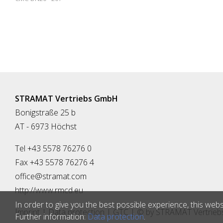
STRAMAT Vertriebs GmbH
Bonigstraße 25 b
AT - 6973 Höchst
Tel +43 5578 76276 0
Fax +43 5578 76276 4
office@stramat.com
http://www.rmcd.eu
In order to give you the best possible experience, this webs
Imprint
|
Data protection
|
GTC
| © by
STRAMAT Vertrie
Further information:
Data protection
.