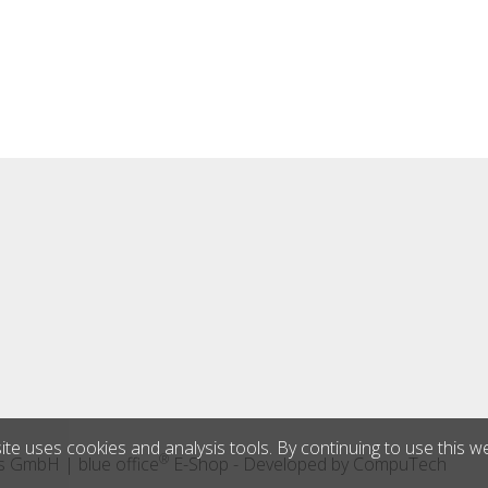
ite uses cookies and analysis tools. By continuing to use this w
®
bs GmbH
|
blue office
E-Shop - Developed by
CompuTech