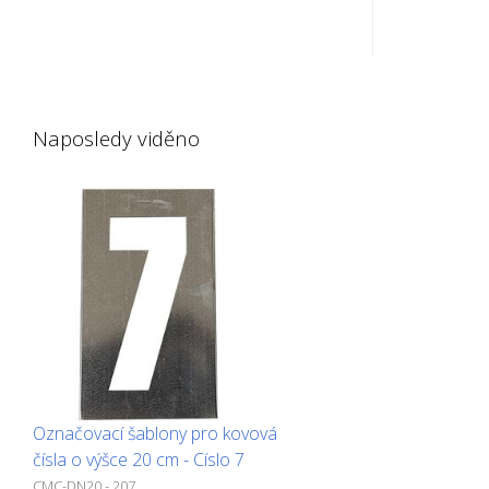
delší straně ohnutá nahoru pro
delší stra
snadnou aplikaci. Přesná hmotnost
snadnou ap
každé šablony závisí na velikosti.
každé šablo
Naposledy viděno
Označovací šablony pro kovová
čísla o výšce 20 cm - Císlo 7
CMC-DN20 - 207