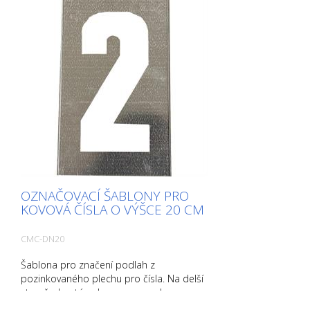
OZNAČOVACÍ ŠABLONY PRO
KOVOVÁ ČÍSLA O VÝŠCE 20 CM
CMC-DN20
Šablona pro značení podlah z
pozinkovaného plechu pro čísla. Na delší
straně ohnutá nahoru pro snadnou
aplikaci. Přesná hmotnost každé šablony