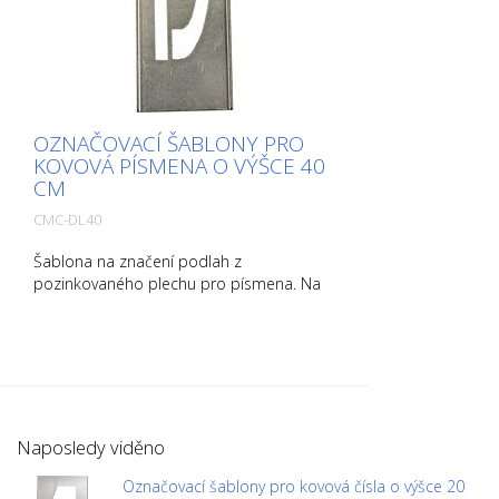
OZNAČOVACÍ ŠABLONY PRO
KOVOVÁ PÍSMENA O VÝŠCE 40
CM
CMC-DL40
Šablona na značení podlah z
pozinkovaného plechu pro písmena. Na
delší straně ohnutá nahoru pro snadnou
aplikaci. Přesná hmotnost každé šablony
závisí na velikosti.
Naposledy viděno
Označovací šablony pro kovová čísla o výšce 20