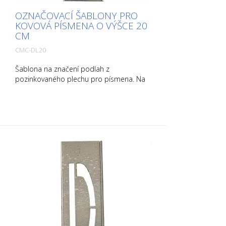
OZNAČOVACÍ ŠABLONY PRO
KOVOVÁ PÍSMENA O VÝŠCE 20
CM
CMC-DL20
Šablona na značení podlah z
pozinkovaného plechu pro písmena. Na
delší straně ohnutá nahoru pro snadnou
aplikaci. Hmotnost každé šablony závisí
na její velikosti.