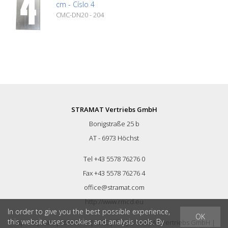
cm - Císlo 4
CMC-DN20 - 204
STRAMAT Vertriebs GmbH
Bonigstraße 25 b
AT - 6973 Höchst
Tel +43 5578 76276 0
Fax +43 5578 76276 4
office@stramat.com
http://www.rmcd.eu
In order to give you the best possible experience,
OK
this website uses cookies and analysis tools. By
Imprint
|
Data protection
|
GTC
| © by
STRAMAT Vertriebs GmbH
|