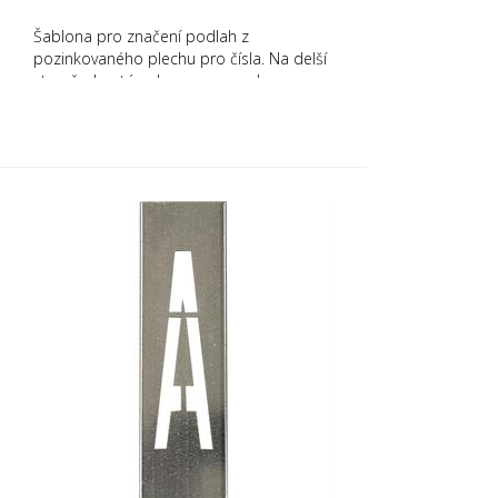
Šablona pro značení podlah z
pozinkovaného plechu pro čísla. Na delší
straně ohnutá nahoru pro snadnou
aplikaci. Přesná hmotnost každé šablony
závisí na velikosti.