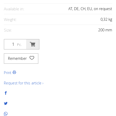
Available in:
AT, DE, CH, EU, on request
Weight:
0,32
kg
Size:
200
mm
Pc.
Remember
Print
Request for this article ›